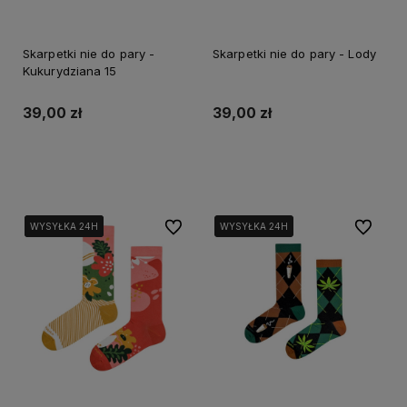
Skarpetki nie do pary -
Skarpetki nie do pary - Lody
Kukurydziana 15
39,00 zł
39,00 zł
Do koszyka
Do koszyka
Do ulubionych
Do ulubi
WYSYŁKA 24H
WYSYŁKA 24H
WYSYŁKA 24H
WYSYŁKA 24H
WYSYŁKA 24H