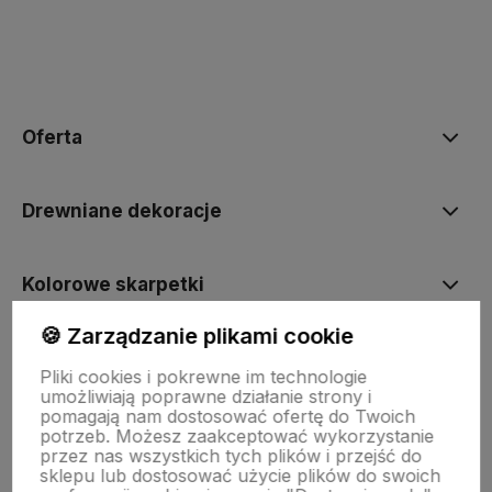
polityce prywatności
Oferta
Drewniane dekoracje
Kolorowe skarpetki
🍪 Zarządzanie plikami cookie
Informacje
Pliki cookies i pokrewne im technologie
umożliwiają poprawne działanie strony i
pomagają nam dostosować ofertę do Twoich
Pomoc
potrzeb. Możesz zaakceptować wykorzystanie
przez nas wszystkich tych plików i przejść do
sklepu lub dostosować użycie plików do swoich