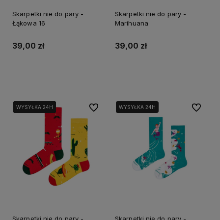
Skarpetki nie do pary -
Skarpetki nie do pary -
Łąkowa 16
Marihuana
39,00 zł
39,00 zł
Do koszyka
Do koszyka
Do ulubionych
Do ulubi
WYSYŁKA 24H
WYSYŁKA 24H
WYSYŁKA 24H
WYSYŁKA 24H
Skarpetki nie do pary -
Skarpetki nie do pary -