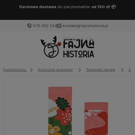
Darmowa dostawa
DPD Pickup
od 150 zł
!
📦
579 492 244
kontakt@fajnahistoria.pl
FajnaHistoria
Kolorowe skarpetki
Skarpetki długie
Ska