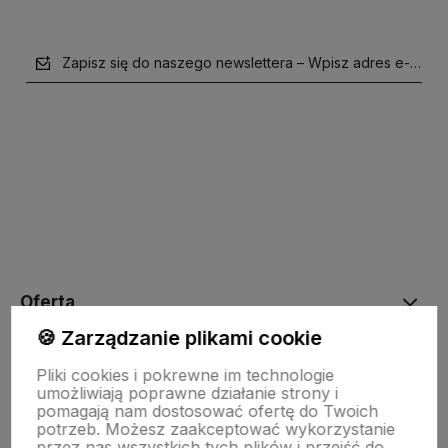
Zapisz się do naszego newslettera – Wpisz adres e-mail
polityce prywatności
Oferta
🍪 Zarządzanie plikami cookie
Drewniane dekoracje
Pliki cookies i pokrewne im technologie
umożliwiają poprawne działanie strony i
pomagają nam dostosować ofertę do Twoich
potrzeb. Możesz zaakceptować wykorzystanie
Kolorowe skarpetki
przez nas wszystkich tych plików i przejść do