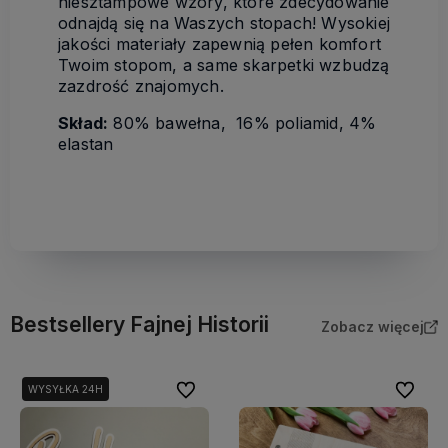
niesztampowe wzory, które zdecydowanie
odnajdą się na Waszych stopach! Wysokiej
jakości materiały zapewnią pełen komfort
Twoim stopom, a same skarpetki wzbudzą
zazdrość znajomych.
Skład:
80% bawełna, 16% poliamid, 4%
elastan
Bestsellery Fajnej Historii
Zobacz więcej
Do ulubionych
Do ulubi
WYSYŁKA 24H