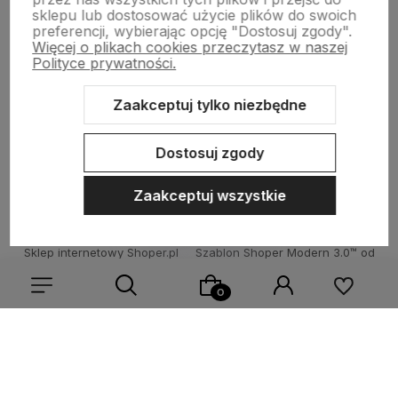
sklepu lub dostosować użycie plików do swoich
preferencji, wybierając opcję "Dostosuj zgody".
Więcej o plikach cookies przeczytasz w naszej
Informacje
Polityce prywatności.
Zaakceptuj tylko niezbędne
Pomoc
Dostosuj zgody
Zaakceptuj wszystkie
Sklep internetowy Shoper.pl
Szablon Shoper Modern 3.0™
od
GrowCommerce
Wybierz coś dla siebie z naszej aktualnej oferty lub zaloguj
się, aby przywrócić dodane produkty do listy z poprzedniej