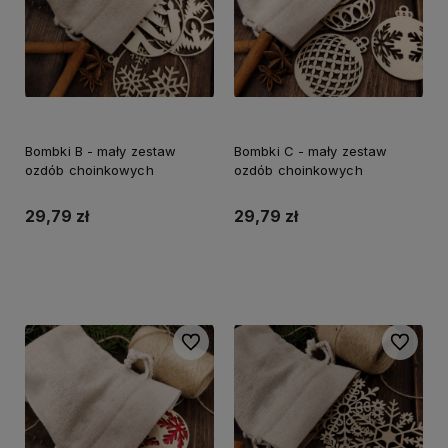
Bombki B - mały zestaw
Bombki C - mały zestaw
ozdób choinkowych
ozdób choinkowych
29,79 zł
29,79 zł
Do koszyka
Do koszyka
Do ulubionych
Do ulubi