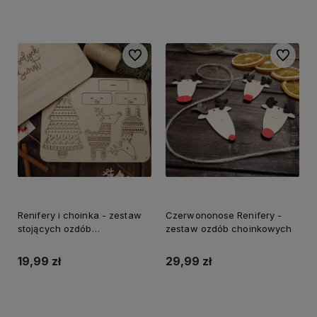
Do ulubionych
Do ulubi
Renifery i choinka - zestaw
Czerwononose Renifery -
stojących ozdób
zestaw ozdób choinkowych
świątecznych
19,99 zł
29,99 zł
Do koszyka
Do koszyka