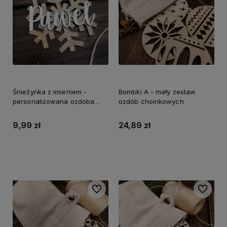
Śnieżynka z imieniem -
Bombki A - mały zestaw
personalizowana ozdoba
ozdób choinkowych
choinkowa
9,99 zł
24,89 zł
Do koszyka
Do koszyka
Do ulubionych
Do ulubi