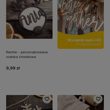
Renifer - personalizowana
ozdoba choinkowa
9,99 zł
Do koszyka
Do ulubionych
Do ulubi