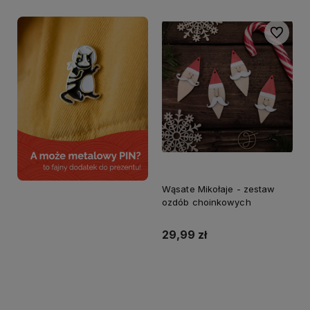
Do ulubi
Wąsate Mikołaje - zestaw
ozdób choinkowych
29,99 zł
Do koszyka