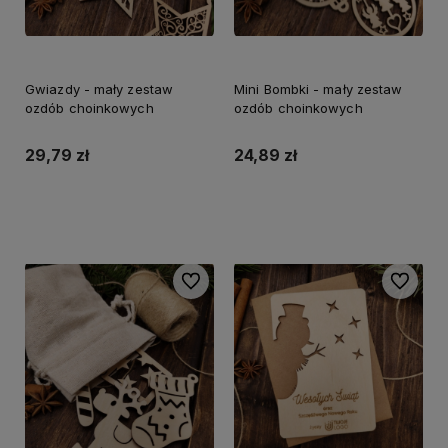
Gwiazdy - mały zestaw
Mini Bombki - mały zestaw
ozdób choinkowych
ozdób choinkowych
29,79 zł
24,89 zł
Do koszyka
Do koszyka
Do ulubionych
Do ulubi