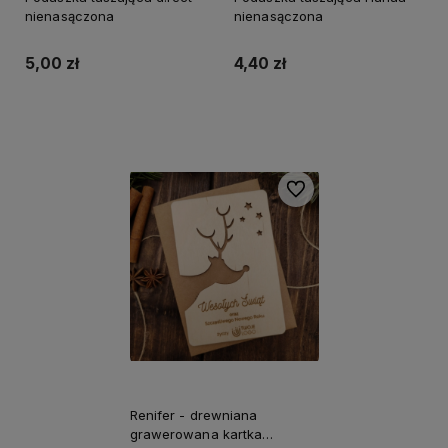
nienasączona
nienasączona
5,00 zł
4,40 zł
Do koszyka
Do koszyka
Do ulubionych
Renifer - drewniana
grawerowana kartka