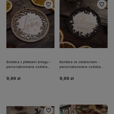
Do ulubionych
Do ulubi
Bombka z płatkami śniegu -
Bombka ze zdobieniem -
personalizowana ozdoba
personalizowana ozdoba
choinkowa
choinkowa
9,99 zł
9,99 zł
Do koszyka
Do koszyka
Do ulubionych