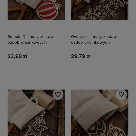
Bombki D - mały zestaw
Gwiazdki - mały zestaw
ozdób choinkowych
ozdób choinkowych
23,99 zł
29,79 zł
Do koszyka
Do koszyka
Do ulubionych
Do ulubi