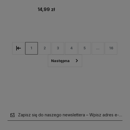
świąteczna
14,99 zł
Do koszyka
1
2
3
4
5
...
16
Zapisz się do naszego newslettera – Wpisz adres e-mail