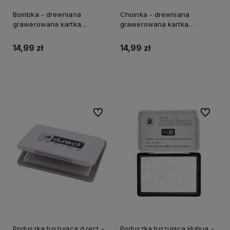
Bombka - drewniana
Choinka - drewniana
grawerowana kartka
grawerowana kartka
świąteczna
świąteczna
14,99 zł
14,99 zł
Do koszyka
Do koszyka
Do ulubionych
Do ulubi
Poduszka tuszująca d.rect -
Poduszka tuszująca Huhua -