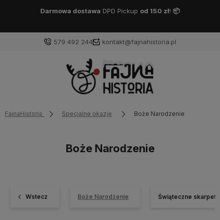
Darmowa dostawa
DPD Pickup
od 150 zł
!
📦
579 492 244
kontakt@fajnahistoria.pl
FajnaHistoria
Specjalne okazje
Boże Narodzenie
Boże Narodzenie
Wstecz
Boże Narodzenie
Świąteczne skarpetk