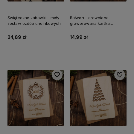
Świąteczne zabawki - mały
Bałwan - drewniana
zestaw ozdób choinkowych
grawerowana kartka
świąteczna
24,89 zł
14,99 zł
Do koszyka
Do koszyka
Do ulubionych
Do ulubi