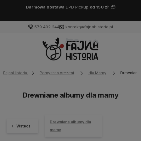
Darmowa dostawa
DPD Pickup
od 150 zł
!
📦
579 492 244
kontakt@fajnahistoria.pl
FajnaHistoria
Pomysł na prezent
dla Mamy
Drewniane
Drewniane albumy dla mamy
Drewniane albumy dla
Wstecz
mamy