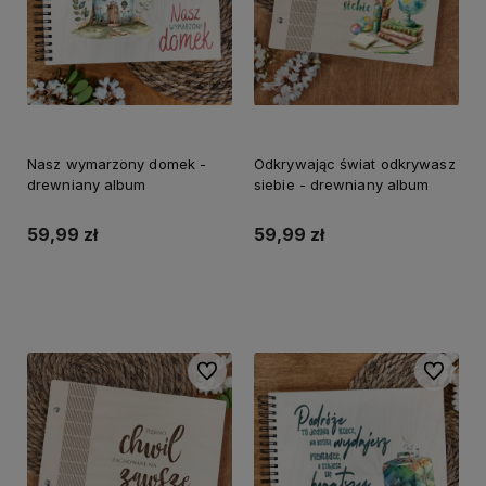
Nasz wymarzony domek -
Odkrywając świat odkrywasz
drewniany album
siebie - drewniany album
59,99 zł
59,99 zł
Do koszyka
Do koszyka
Do ulubionych
Do ulubi