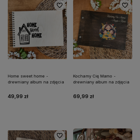
Do ulubionych
Do ulubi
Home sweet home -
Kochamy Cię Mamo -
drewniany album na zdjęcia
drewniany album na zdjęcia
49,99 zł
69,99 zł
Do koszyka
Do koszyka
Do ulubionych