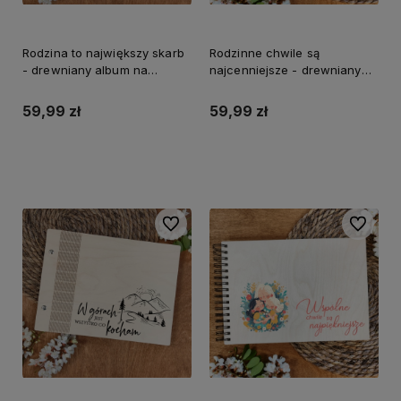
Rodzina to największy skarb
Rodzinne chwile są
- drewniany album na
najcenniejsze - drewniany
zdjęcia
album na zdjęcia
59,99 zł
59,99 zł
Do koszyka
Do koszyka
Do ulubionych
Do ulubi