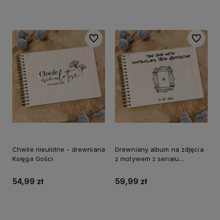
Do ulubionych
Do ulubi
Chwile nieulotne - drewniana
Drewniany album na zdjęcia
Księga Gości
z motywem z serialu
Przyjaciele
54,99 zł
59,99 zł
Do koszyka
Do koszyka