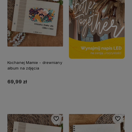
Kochanej Mamie - drewniany
album na zdjęcia
69,99 zł
Do koszyka
Do ulubionych
Do ulubi