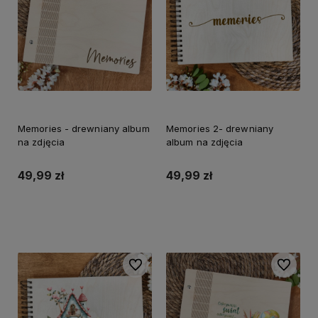
Memories - drewniany album
Memories 2- drewniany
na zdjęcia
album na zdjęcia
49,99 zł
49,99 zł
Do koszyka
Do koszyka
Do ulubionych
Do ulubi