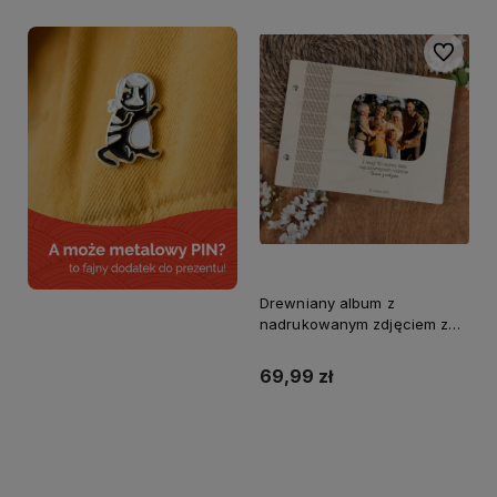
Do ulubi
Drewniany album z
nadrukowanym zdjęciem z
dedykacją
69,99 zł
Do koszyka