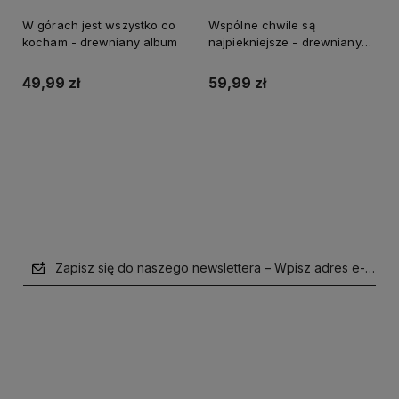
W górach jest wszystko co
Wspólne chwile są
kocham - drewniany album
najpiekniejsze - drewniany
album na zdjęcia
49,99 zł
59,99 zł
Do koszyka
Do koszyka
Zapisz się do naszego newslettera – Wpisz adres e-mail