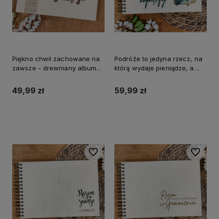
Piękno chwil zachowane na
Podróże to jedyna rzecz, na
zawsze - drewniany album
którą wydaje pieniądze, a
na zdjęcia
stajesz się bogatszy -
drewniany album
49,99 zł
59,99 zł
Do koszyka
Do koszyka
Do ulubionych
Do ulubi