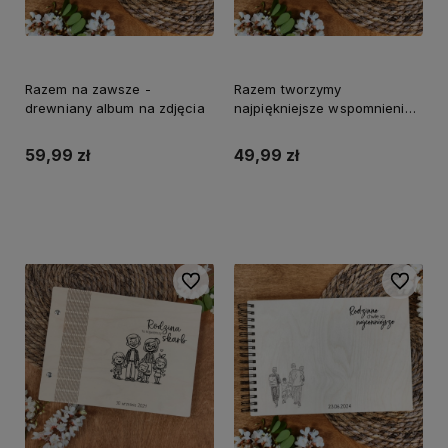
Razem na zawsze -
Razem tworzymy
drewniany album na zdjęcia
najpiękniejsze wspomnienia -
drewaniany album na zdjęcia
59,99 zł
49,99 zł
Do koszyka
Do koszyka
Do ulubionych
Do ulubi