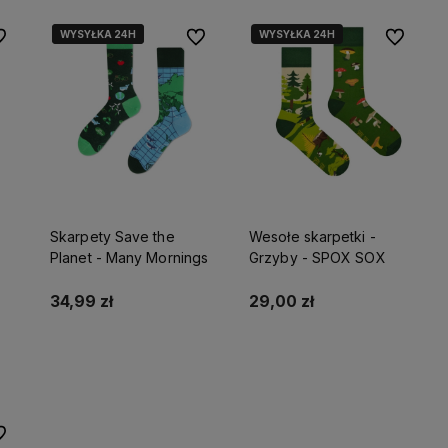
WYSYŁKA 24H
WYSYŁKA 24H
WYSYŁKA 24H
 ulubionych
Do ulubionych
Do ulubio
owy
,
Jeśli
potrzebujesz pomocy
w
Skarpety Save the
Wesołe skarpetki -
ienia
wyborze produktu, zawsze możesz
Planet - Many Mornings
Grzyby - SPOX SOX
e z
na nas liczyć!
jszy
Jesteśmy tu dla Ciebie!
34,99 zł
29,00 zł
Do koszyka
Do koszyka
 ulubionych