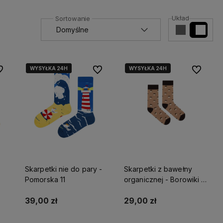
Układ
WYSYŁKA 24H
WYSYŁKA 24H
WYSYŁKA 24H
 ulubionych
Do ulubionych
Do ulubio
Skarpetki nie do pary -
Skarpetki z bawełny
Pomorska 11
organicznej - Borowiki -
KABAK
39,00 zł
29,00 zł