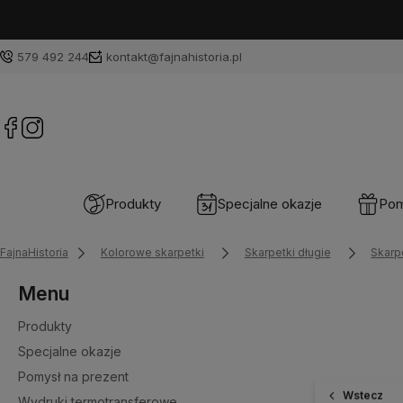
579 492 244
kontakt@fajnahistoria.pl
Produkty
Specjalne okazje
Pom
FajnaHistoria
Kolorowe skarpetki
Skarpetki długie
Skarpe
Menu
Produkty
Specjalne okazje
Pomysł na prezent
Wstecz
Wydruki termotransferowe