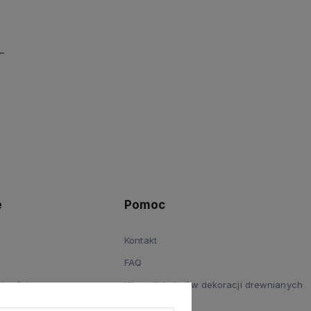
e
Pomoc
Kontakt
FAQ
atności
Wzornik kolorów dekoracji drewnianych
Reklamacje