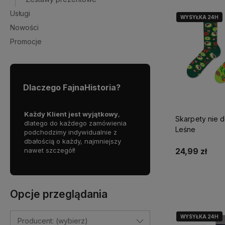
Usługi
WYSYŁKA 24H
Nowości
Promocje
Dlaczego FajnaHistoria?
tawy!
Każdy Klient jest wyjątkowy
,
Jeśli
potrzebujesz pomocy
Skarpety nie d
dlatego do każdego zamówienia
wyborze produktu, zawsze
Leśne
żej 99
podchodzimy indywidualnie z
na nas liczyć!
InPost
dbałością o każdy, najmniejszy
nawet szczegół!
Jesteśmy tu dla Ciebie!
24,99 zł
Opcje przeglądania
WYSYŁKA 24H
WYSYŁKA 24H
Producent: (wybierz)