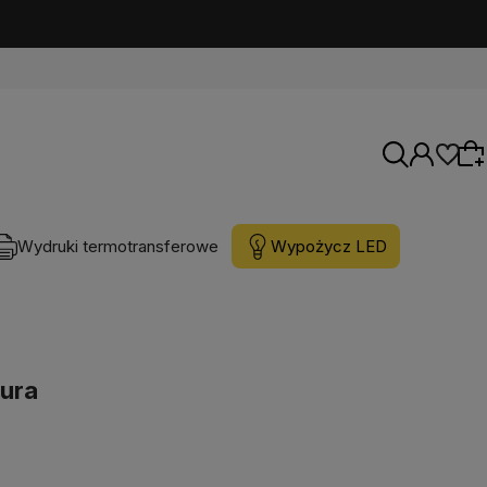
Wydruki termotransferowe
Wypożycz LED
Wybierz coś dla siebie z naszej aktualnej
oferty lub zaloguj się, aby przywrócić dodane
produkty do listy z poprzedniej sesji.
tura