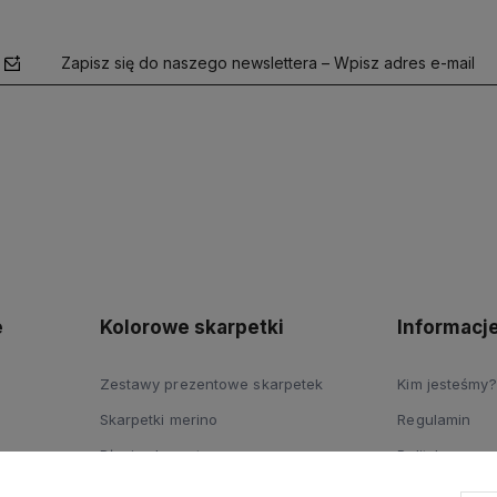
Zapisz się do naszego newslettera – Wpisz adres e-mail
polityce
prywatności
e
Kolorowe skarpetki
Informacj
Zestawy prezentowe skarpetek
Kim jesteśmy?
Skarpetki merino
Regulamin
Długie skarpety
Polityka pryw
Skarpetki dziecięce
Dostawy