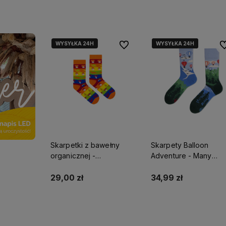
Do koszyka
Do koszyka
WYSYŁKA 24H
WYSYŁKA 24H
WYSYŁKA 24H
Do ulubionych
Do
Skarpetki z bawełny
Skarpety Balloon
organicznej -
Adventure - Many
Grzybobranie - KABAK
Mornings
29,00 zł
34,99 zł
Do koszyka
Do koszyka