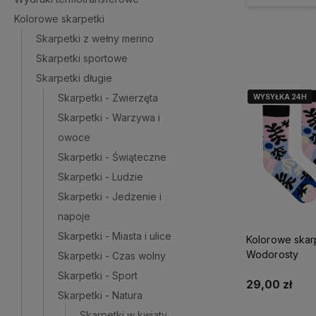
Kolorowe skarpetki
Skarpetki z wełny merino
Skarpetki sportowe
Skarpetki długie
Skarpetki - Zwierzęta
WYSYŁKA 24H
WYSYŁKA 24H
Skarpetki - Warzywa i
owoce
Skarpetki - Świąteczne
Skarpetki - Ludzie
Skarpetki - Jedzenie i
napoje
Skarpetki - Miasta i ulice
Kolorowe skarp
Wodorosty
Skarpetki - Czas wolny
Skarpetki - Sport
29,00 zł
Skarpetki - Natura
Skarpetki w kwiaty