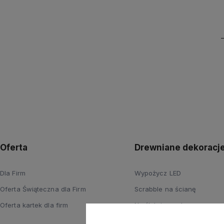
Oferta
Drewniane dekoracj
Dla Firm
Wypożycz LED
Oferta Świąteczna dla Firm
Scrabble na ścianę
Oferta kartek dla firm
Na ślub i wesele
Wyprzedaż