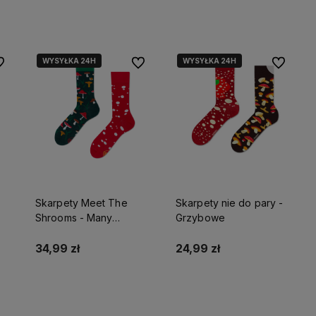
Do koszyka
Do koszyka
WYSYŁKA 24H
WYSYŁKA 24H
 ulubionych
Do ulubionych
Do ulubio
Skarpety Meet The
Skarpety nie do pary -
Shrooms - Many
Grzybowe
Mornings
34,99 zł
24,99 zł
Do koszyka