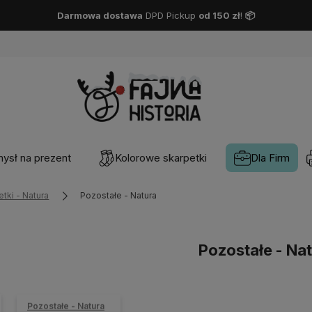
Darmowa dostawa
DPD Pickup
od 150 zł
!
📦
ysł na prezent
Kolorowe skarpetki
Dla Firm
tki - Natura
Pozostałe - Natura
Pozostałe - Na
Pozostałe - Natura