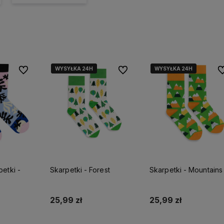
WYSYŁKA 24H
WYSYŁKA 24H
WYSYŁKA 24H
WYSYŁKA 24H
Do ulubionych
Do ulubionych
Do
etki -
Skarpetki - Forest
Skarpetki - Mountains
25,99 zł
25,99 zł