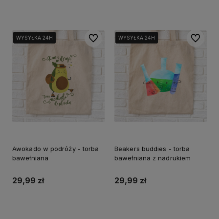
Do ulubionych
Do ulubi
WYSYŁKA 24H
WYSYŁKA 24H
WYSYŁKA 24H
WYSYŁKA 24H
WYSYŁKA 24H
WYSYŁKA 24H
Awokado w podróży - torba
Beakers buddies - torba
bawełniana
bawełniana z nadrukiem
29,99 zł
29,99 zł
Do koszyka
Do koszyka