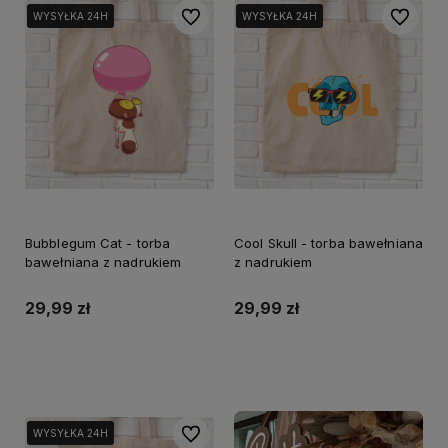
Do ulubionych
Do ulubi
WYSYŁKA 24H
WYSYŁKA 24H
WYSYŁKA 24H
WYSYŁKA 24H
WYSYŁKA 24H
WYSYŁKA 24H
Bubblegum Cat - torba
Cool Skull - torba bawełniana
bawełniana z nadrukiem
z nadrukiem
29,99 zł
29,99 zł
Do koszyka
Do koszyka
Do ulubionych
WYSYŁKA 24H
WYSYŁKA 24H
WYSYŁKA 24H