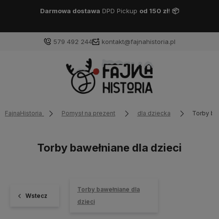
Darmowa dostawa
DPD Pickup
od 150 zł
!
📦
579 492 244
kontakt@fajnahistoria.pl
FajnaHistoria
Pomysł na prezent
dla dziecka
Torby ba
Torby bawełniane dla dzieci
Torby bawełniane dla
Wstecz
dzieci