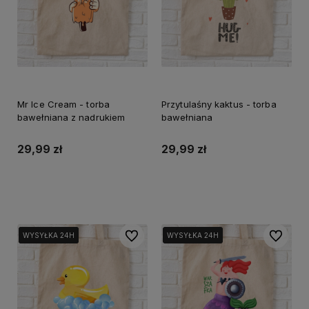
Mr Ice Cream - torba
Przytulaśny kaktus - torba
bawełniana z nadrukiem
bawełniana
29,99 zł
29,99 zł
Do koszyka
Do koszyka
Do ulubionych
Do ulubi
WYSYŁKA 24H
WYSYŁKA 24H
WYSYŁKA 24H
WYSYŁKA 24H
WYSYŁKA 24H