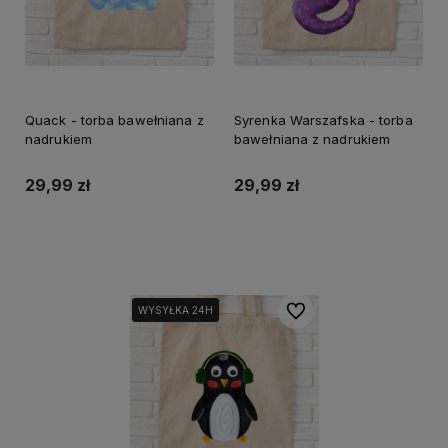
Quack - torba bawełniana z
Syrenka Warszafska - torba
nadrukiem
bawełniana z nadrukiem
29,99 zł
29,99 zł
Do koszyka
Do koszyka
Do ulubionych
WYSYŁKA 24H
WYSYŁKA 24H