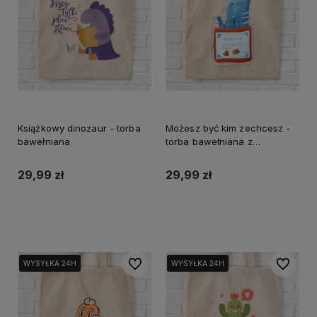
Książkowy dinozaur - torba
Możesz być kim zechcesz -
bawełniana
torba bawełniana z
nadrukiem
29,99 zł
29,99 zł
Do koszyka
Do koszyka
Do ulubionych
Do ulubi
WYSYŁKA 24H
WYSYŁKA 24H
WYSYŁKA 24H
WYSYŁKA 24H
WYSYŁKA 24H
WYSYŁKA 24H