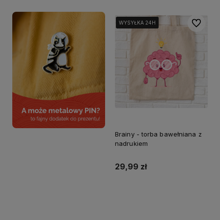
Do ulubi
WYSYŁKA 24H
WYSYŁKA 24H
WYSYŁKA 24H
Brainy - torba bawełniana z
nadrukiem
29,99 zł
Do koszyka