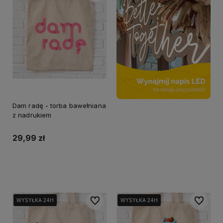
Dam radę - torba bawełniana
z nadrukiem
29,99 zł
Do koszyka
Do ulubionych
Do ulubi
WYSYŁKA 24H
WYSYŁKA 24H
WYSYŁKA 24H
WYSYŁKA 24H
WYSYŁKA 24H