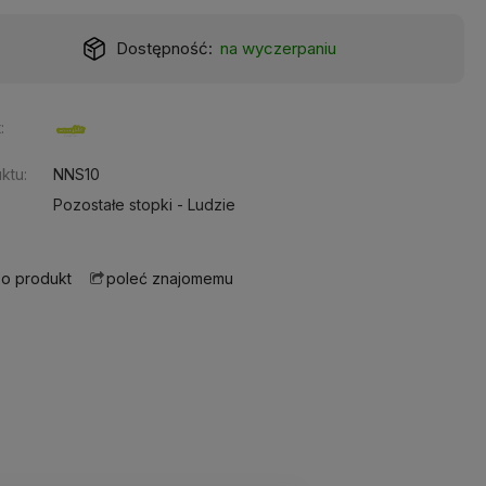
Realizacja:
24 godziny
:
ktu:
NNS10
Pozostałe stopki - Ludzie
 o produkt
poleć znajomemu