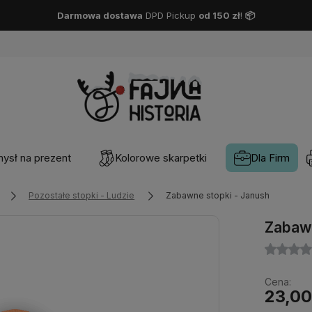
Darmowa dostawa
DPD Pickup
od 150 zł
!
📦
ysł na prezent
Kolorowe skarpetki
Dla Firm
Pozostałe stopki - Ludzie
Zabawne stopki - Janush
Zabawn
Cena:
23,00