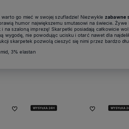
warto go mieć w swojej szufladzie! Niezwykle
zabawne 
rawią humor największemu smutasowi na świecie. Żywe k
k i na szaloną imprezę! Skarpetki posiadają całkowicie w
ą wygodę, nie powodując ucisku i otarć nawet dla najdeli
ukcji skarpetek pozwolą cieszyć się nimi przez bardzo dłu
mid, 3% elastan
WYSYŁKA 24H
WYSYŁKA 2
Do ulubionych
Do ulubionych