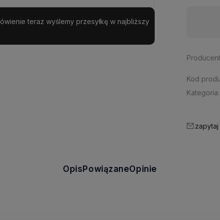
amówienie teraz wyślemy przesyłkę w najbliższy
Dostępność:
na wyczerpaniu
Producent
Kod produ
Kategoria:
zapytaj
Opis
Powiązane
Opinie