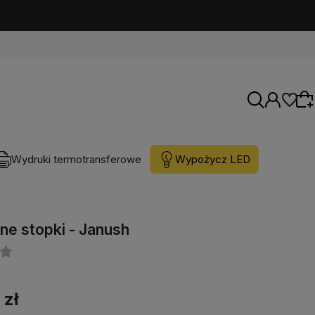
Wydruki termotransferowe
Wypożycz LED
Wybierz coś dla siebie z naszej aktualnej
oferty lub zaloguj się, aby przywrócić dodane
e stopki - Janush
produkty do listy z poprzedniej sesji.
 zł