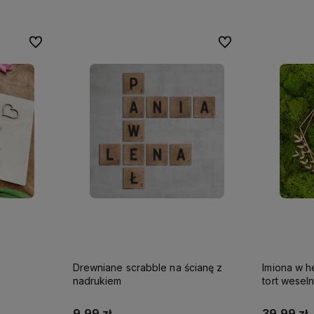
Do ulubionych
Do ulubionych
Drewniane scrabble na ścianę z
Imiona w h
nadrukiem
tort wesel
9,99 zł
39,99 zł