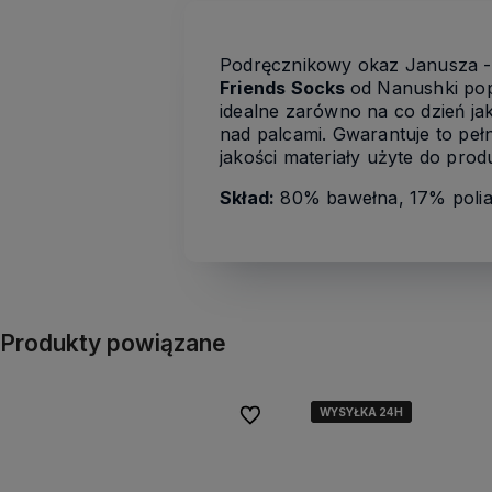
Podręcznikowy okaz Janusza - 
Friends Socks
od Nanushki pop
idealne zarówno na co dzień ja
nad palcami. Gwarantuje to pełn
jakości materiały użyte do prod
Skład:
80% bawełna, 17% polia
Produkty powiązane
WYSYŁKA 24H
WYSYŁKA 24H
WYSYŁKA 24H
Do ulubionych