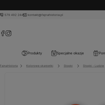
579 492 244
kontakt@fajnahistoria.pl
Produkty
Specjalne okazje
Pom
FajnaHistoria
Kolorowe skarpetki
Stopki
Stopki - Ludzie