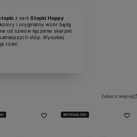
stopki
z serii
Stopki Happy
olory i oryginalny wzór będą
olne od szwów łączenie skarpet
katniejszych stóp. Wysokiej
gi czas!
Zobacz więcej
4H
WYSYŁKA 24H
Do ulubionych
Do ulu