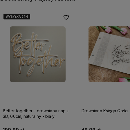
WYSYŁKA 24H
WYSYŁKA 24H
Do ulubionych
Better together - drewniany napis
Drewniana Księga Gości
3D, 60cm, naturalny - biały
199,99 zł
49,99 zł