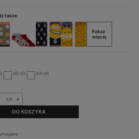
ź także:
Pokaż 
więcej
:
9
40-43
44-46
szt.
+
DO KOSZYKA
wymagane