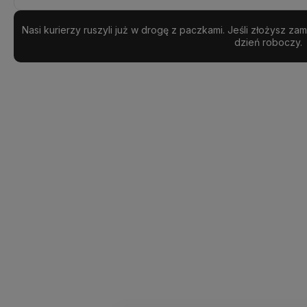
Realizacja:
Nasi kurierzy ruszyli już w drogę z paczkami. Jeśli złożysz z
24 godziny
dzień roboczy.