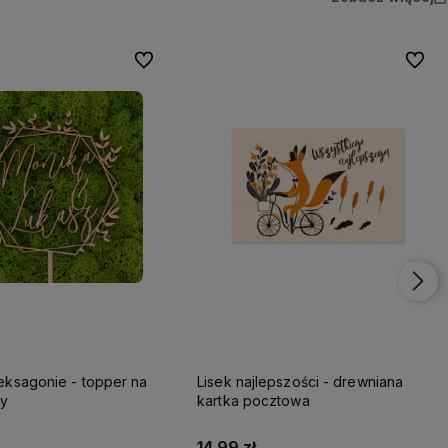
Do ulubionych
Do ulu
eksagonie - topper na
Lisek najlepszości - drewniana
ny
kartka pocztowa
14,99 zł