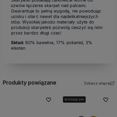
szwów łączenie skarpet nad palcami.
Gwarantuje to pełną wygodę, nie powodując
ucisku i otarć nawet dla najdelikatniejszych
stóp. Wysokiej jakości materiały użyte do
produkcji skarpetek pozwolą cieszyć się nimi
przez bardzo długi czas!
Skład:
80% bawełna, 17% poliamid, 3%
elastan
Produkty powiązane
Zobacz więcej
Do ulubionych
Do ulubi
WYSYŁKA 24H