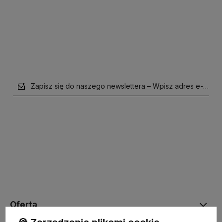
Do koszyka
Do koszyka
Zapisz się do naszego newslettera – Wpisz adres e-mail
polityce prywatności
Oferta