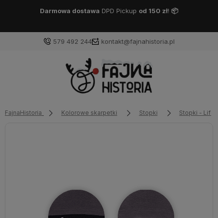
Darmowa dostawa
DPD Pickup
od 150 zł
!
📦
579 492 244
kontakt@fajnahistoria.pl
FajnaHistoria
Kolorowe skarpetki
Stopki
Stopki - Lifes