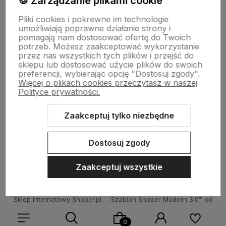
🍪 Zarządzanie plikami cookie
Drewniane dekoracje
Pliki cookies i pokrewne im technologie
umożliwiają poprawne działanie strony i
pomagają nam dostosować ofertę do Twoich
potrzeb. Możesz zaakceptować wykorzystanie
Kolorowe skarpetki
przez nas wszystkich tych plików i przejść do
sklepu lub dostosować użycie plików do swoich
preferencji, wybierając opcję "Dostosuj zgody".
Więcej o plikach cookies przeczytasz w naszej
Informacje
Polityce prywatności.
Zaakceptuj tylko niezbędne
Pomoc
Dostosuj zgody
Zaakceptuj wszystkie
Sklep internetowy Shoper.pl
Szablon Shoper Modern 3.0™
od
GrowCommerce