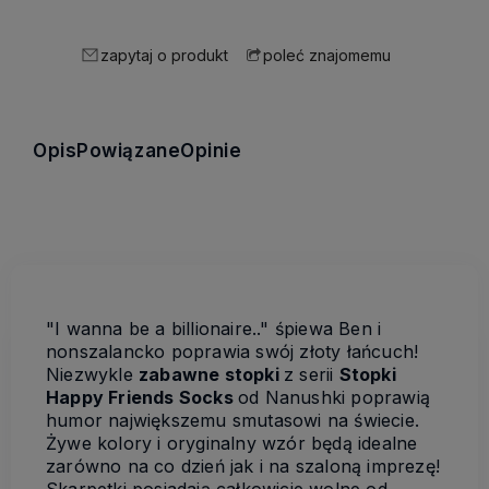
zapytaj o produkt
poleć znajomemu
Opis
Powiązane
Opinie
"I wanna be a billionaire.." śpiewa Ben i
nonszalancko poprawia swój złoty łańcuch!
Niezwykle
zabawne stopki
z serii
Stopki
Happy Friends Socks
od Nanushki poprawią
humor największemu smutasowi na świecie.
Żywe kolory i oryginalny wzór będą idealne
zarówno na co dzień jak i na szaloną imprezę!
Skarpetki posiadają całkowicie wolne od