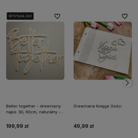
Do ulubionych
Do ulubi
WYSYŁKA 24H
WYSYŁKA 24H
WYSYŁKA 24H
Better together - drewniany
Drewniana Księga Gości
napis 3D, 60cm, naturalny -
biały
199,99 zł
49,99 zł