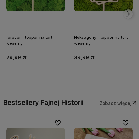
forever - topper na tort
Heksagony - topper na tort
weselny
weselny
29,99 zł
39,99 zł
Do koszyka
Do koszyka
Bestsellery Fajnej Historii
Zobacz więcej
Do ulubionych
Do ulubi