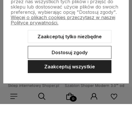
przez nas wszystkich tych plików i przejść do
sklepu lub dostosować użycie plików do swoich
preferencji, wybierając opcję "Dostosuj zgody".
Więcej o plikach cookies przeczytasz w naszej
Informacje
Polityce prywatności.
Zaakceptuj tylko niezbędne
Pomoc
Dostosuj zgody
Zaakceptuj wszystkie
Sklep internetowy Shoper.pl
Szablon Shoper Modern 3.0™
od
GrowCommerce
Wybierz coś dla siebie z naszej aktualnej oferty lub zaloguj
się, aby przywrócić dodane produkty do listy z poprzedniej