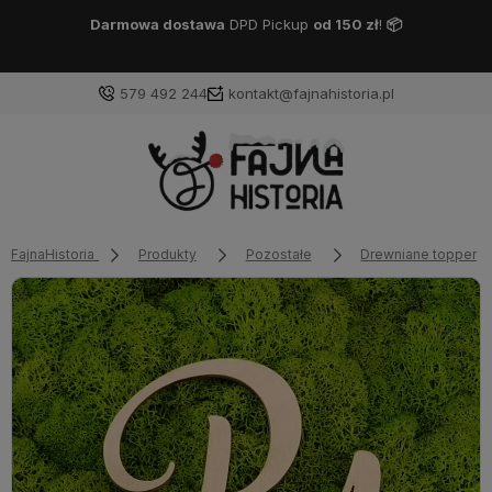
Darmowa dostawa
DPD Pickup
od 150 zł
!
📦
579 492 244
kontakt@fajnahistoria.pl
FajnaHistoria
Produkty
Pozostałe
Drewniane toppery n