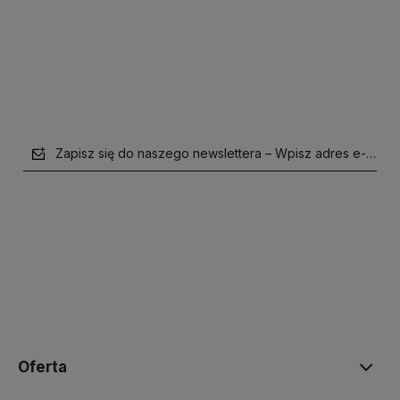
Do koszyka
Do koszyka
Zapisz się do naszego newslettera – Wpisz adres e-mail
polityce prywatności
Oferta