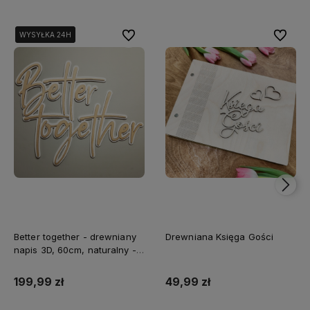
Do ulubionych
Do ulubi
WYSYŁKA 24H
WYSYŁKA 24H
Better together - drewniany
Drewniana Księga Gości
napis 3D, 60cm, naturalny -
biały
199,99 zł
49,99 zł