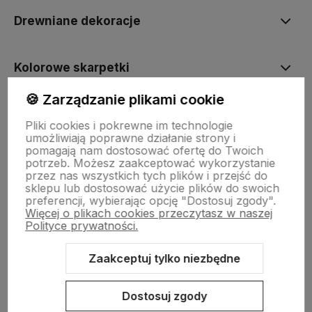
Drewniane dekoracje
Kolorowe skarpetki
🍪 Zarządzanie plikami cookie
Informacje
Pliki cookies i pokrewne im technologie
umożliwiają poprawne działanie strony i
pomagają nam dostosować ofertę do Twoich
Pomoc
potrzeb. Możesz zaakceptować wykorzystanie
przez nas wszystkich tych plików i przejść do
sklepu lub dostosować użycie plików do swoich
preferencji, wybierając opcję "Dostosuj zgody".
Więcej o plikach cookies przeczytasz w naszej
Polityce prywatności.
Zaakceptuj tylko niezbędne
Sklep internetowy Shoper.pl
Szablon Shoper Modern 3.0™
od
GrowCommerce
Dostosuj zgody