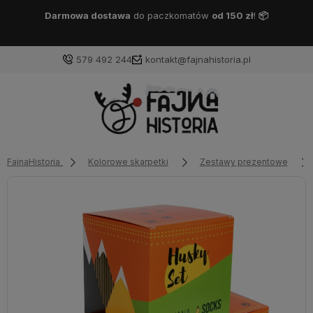
Darmowa dostawa
DPD Pickup
od 150 zł
!
📦
579 492 244
kontakt@fajnahistoria.pl
FajnaHistoria
Kolorowe skarpetki
Zestawy prezentowe