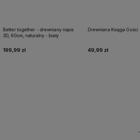
Better together - drewniany napis
Drewniana Księga Gości
3D, 60cm, naturalny - biały
199,99 zł
49,99 zł
Do koszyka
Do koszyka