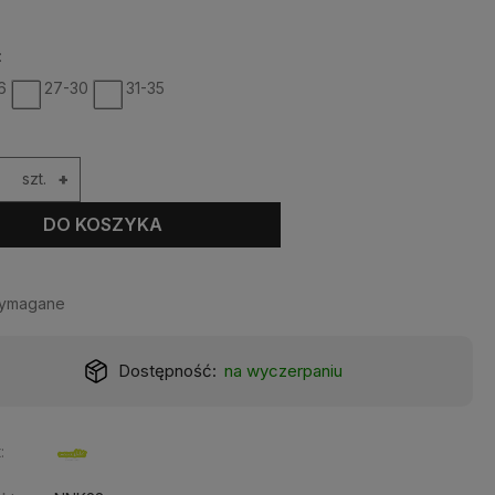
:
6
27-30
31-35
szt.
+
DO KOSZYKA
wymagane
Dostępność:
na wyczerpaniu
: