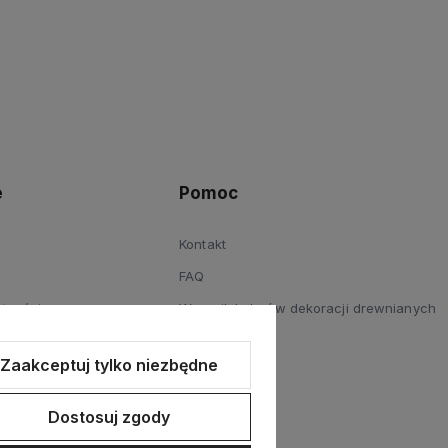
e
Pomoc
Kontakt
FAQ
atności
Wzornik kolorów dekoracji drewnianych
Reklamacje
Zaakceptuj tylko niezbędne
Blog
Dostosuj zgody