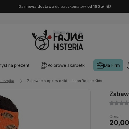
Darmowa dostawa
DPD Pickup
od 150 zł
!
📦
ysł na prezent
Kolorowe skarpetki
Dla Firm
ierzątka
Zabawne stopki w dziki - Jason Boarne Kids
Zabawn
Cena:
20,00