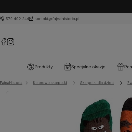
579 492 244
kontakt@fajnahistoria.pl
Produkty
Specjalne okazje
Pom
FajnaHistoria
Kolorowe skarpetki
Skarpetki dla dzieci
Zw