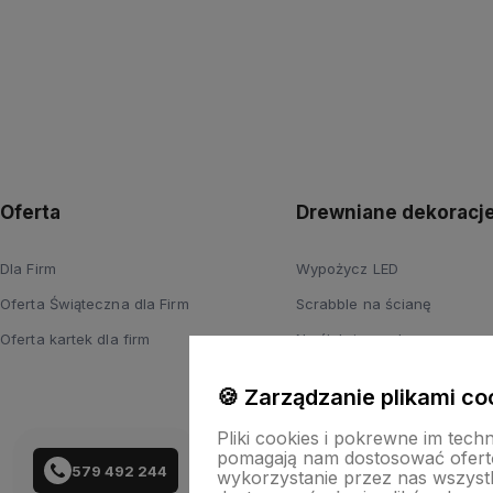
Oferta
Drewniane dekoracj
Dla Firm
Wypożycz LED
Oferta Świąteczna dla Firm
Scrabble na ścianę
Oferta kartek dla firm
Na ślub i wesele
Wyprzedaż
🍪 Zarządzanie plikami co
Pliki cookies i pokrewne im tech
pomagają nam dostosować ofert
579 492 244
wykorzystanie przez nas wszystki