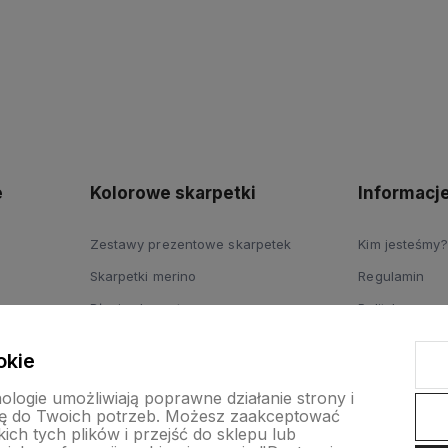
polityce
prywatności
e
Kolorowe skarpetki
Informacj
Zestawy prezentowe skarpetek
Kim jesteśmy?
Skarpetki merino
Regulamin
Długie skarpety
Polityka pryw
Skarpetki dziecięce
Dostawy
okie
nologie umożliwiają poprawne działanie strony i
ę do Twoich potrzeb. Możesz zaakceptować
ch tych plików i przejść do sklepu lub