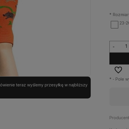
*
Rozmiar
23-2
-
*
- Pole 
amówienie teraz wyślemy przesyłkę w najbliższy
Realizacja:
24 godziny
Producent