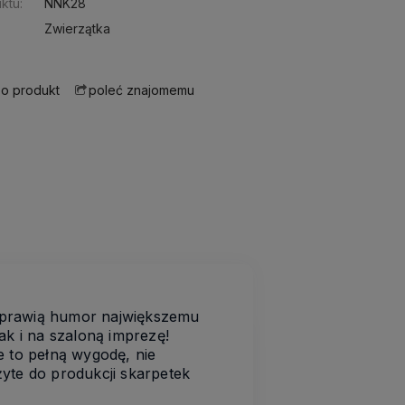
ktu:
NNK28
Zwierzątka
 o produkt
poleć znajomemu
prawią humor największemu
ak i na szaloną imprezę!
e to pełną wygodę, nie
żyte do produkcji skarpetek