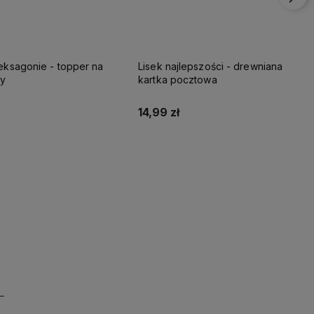
eksagonie - topper na
Lisek najlepszości - drewniana
ny
kartka pocztowa
14,99 zł
Do koszyka
Do koszyka