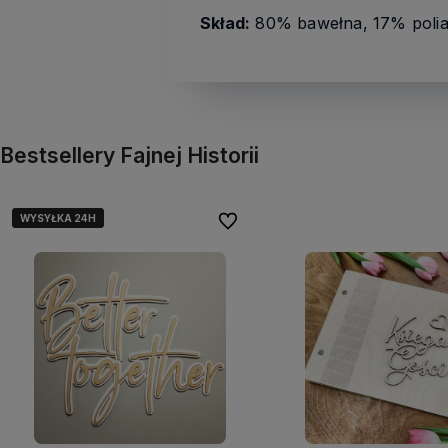
Skład:
80% bawełna, 17% polia
Bestsellery Fajnej Historii
WYSYŁKA 24H
WYSYŁKA 24H
Do ulubionych