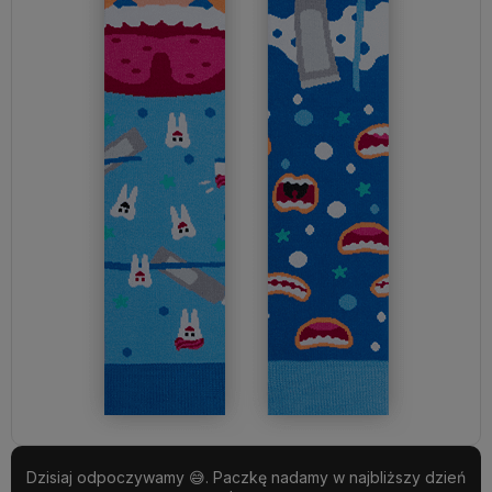
Dzisiaj odpoczywamy 😅. Paczkę nadamy w najbliższy dzień