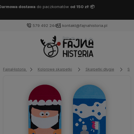
Darmowa dostawa
DPD Pickup
od 150 zł
!
📦
579 492 244
kontakt@fajnahistoria.pl
FajnaHistoria
Kolorowe skarpetki
Skarpetki długie
Ska