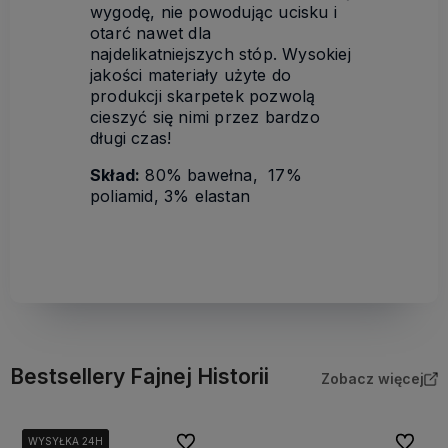
wygodę, nie powodując ucisku i
otarć nawet dla
najdelikatniejszych stóp. Wysokiej
jakości materiały użyte do
produkcji skarpetek pozwolą
cieszyć się nimi przez bardzo
długi czas!
Skład:
80% bawełna, 17%
poliamid, 3% elastan
Bestsellery Fajnej Historii
Zobacz więcej
Do ulubionych
Do ulubi
WYSYŁKA 24H
WYSYŁKA 24H
WYSYŁKA 24H