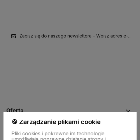
Zapisz się do naszego newslettera – Wpisz adres e-mail
polityce prywatności
Oferta
🍪 Zarządzanie plikami cookie
Drewniane dekoracje
Pliki cookies i pokrewne im technologie
umożliwiają poprawne działanie strony i