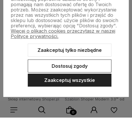
pomagają nam dostosować ofertę do Twoich
potrzeb. Możesz zaakceptować wykorzystanie
Kolorowe skarpetki
przez nas wszystkich tych plików i przejść do
sklepu lub dostosować użycie plików do swoich
preferencji, wybierając opcję "Dostosuj zgody".
Więcej o plikach cookies przeczytasz w naszej
Informacje
Polityce prywatności.
Zaakceptuj tylko niezbędne
Pomoc
Dostosuj zgody
Zaakceptuj wszystkie
Sklep internetowy Shoper.pl
Szablon Shoper Modern 3.0™
od
GrowCommerce