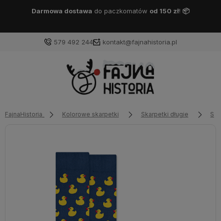
Darmowa dostawa
DPD Pickup
od 150 zł
!
📦
579 492 244
kontakt@fajnahistoria.pl
FajnaHistoria
Kolorowe skarpetki
Skarpetki długie
Ska