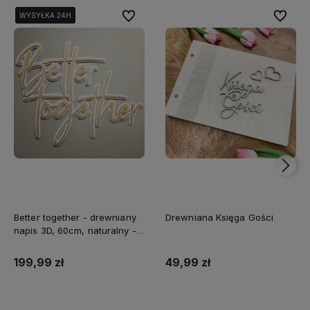
Do ulubionych
Do ulubi
WYSYŁKA 24H
WYSYŁKA 24H
WYSYŁKA 24H
Better together - drewniany
Drewniana Księga Gości
napis 3D, 60cm, naturalny -
biały
199,99 zł
49,99 zł