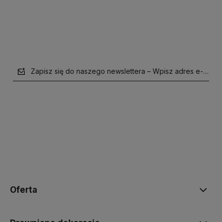
Do koszyka
Do koszyka
Zapisz się do naszego newslettera – Wpisz adres e-mail
polityce prywatności
Oferta