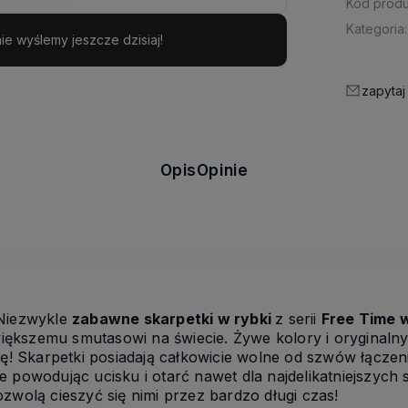
Kod produ
Kategoria:
e wyślemy jeszcze dzisiaj!
zapytaj
Opis
Opinie
 Niezwykle
zabawne skarpetki w rybki
z serii
Free Time 
ększemu smutasowi na świecie. Żywe kolory i oryginaln
zę! Skarpetki posiadają całkowicie wolne od szwów łączen
 powodując ucisku i otarć nawet dla najdelikatniejszych s
zwolą cieszyć się nimi przez bardzo długi czas!