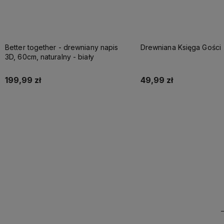
Better together - drewniany napis
Drewniana Księga Gości
3D, 60cm, naturalny - biały
199,99 zł
49,99 zł
Do koszyka
Do koszyka