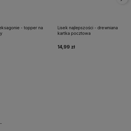
eksagonie - topper na
Lisek najlepszości - drewniana
ny
kartka pocztowa
14,99 zł
Do koszyka
Do koszyka