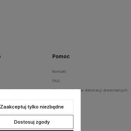
e
Pomoc
Kontakt
FAQ
atności
Wzornik kolorów dekoracji drewnianych
Reklamacje
Zaakceptuj tylko niezbędne
Blog
Dostosuj zgody