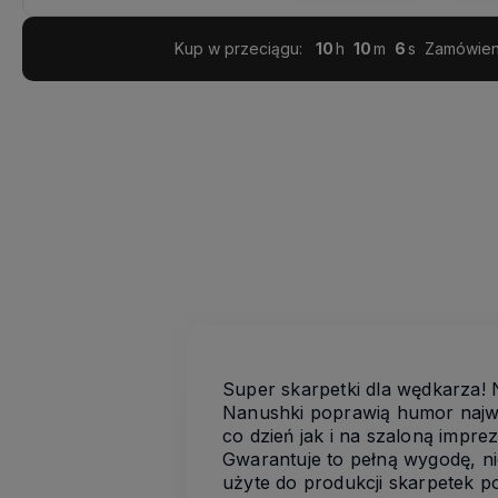
Kup w przeciągu:
10
10
5
Zamówieni
Super skarpetki dla wędkarza!
Nanushki poprawią humor najwi
co dzień jak i na szaloną impre
Gwarantuje to pełną wygodę, nie
użyte do produkcji skarpetek po