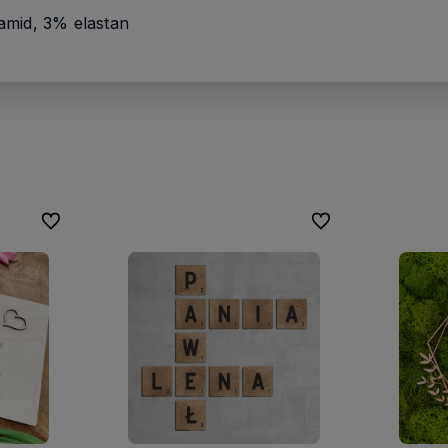
mid, 3% elastan
Do ulubionych
Do ulubionych