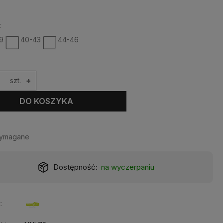
:
9
40-43
44-46
szt.
+
DO KOSZYKA
wymagane
Realizacja:
24 godziny
: