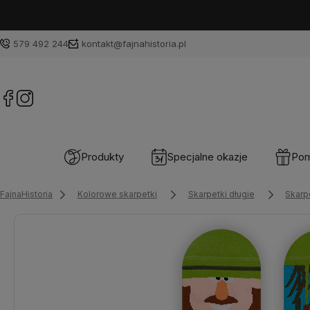
579 492 244
kontakt@fajnahistoria.pl
Produkty
Specjalne okazje
Pom
FajnaHistoria
Kolorowe skarpetki
Skarpetki długie
Skarp