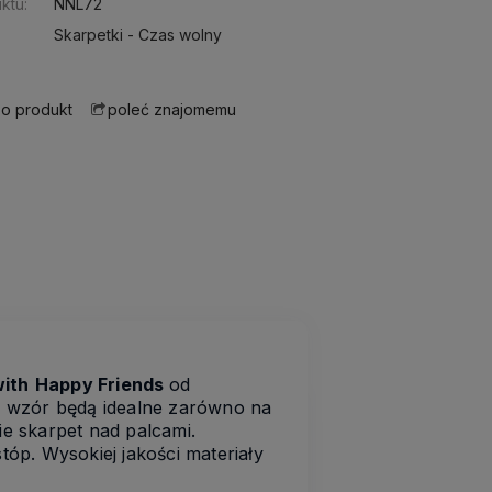
ktu:
NNL72
Skarpetki - Czas wolny
 o produkt
poleć znajomemu
with
Happy Friends
od
y wzór będą idealne zarówno na
ie skarpet nad palcami.
tóp. Wysokiej jakości materiały