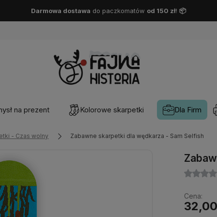
Darmowa dostawa
DPD Pickup
od 150 zł
!
📦
ysł na prezent
Kolorowe skarpetki
Dla Firm
etki - Czas wolny
Zabawne skarpetki dla wędkarza - Sam Selfish
Zabawn
Cena:
32,00