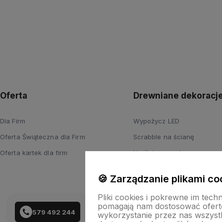
Oferta
Drewniane dekoracj
Dla Firm
Wypożycz LED
Oferta Świąteczna dla Firm
Scrabble na ścianę
Oferta kartek dla firm
Na ślub i wesele
Wyprzedaż
🍪 Zarządzanie plikami co
Pliki cookies i pokrewne im tech
pomagają nam dostosować ofert
579 492 244
wykorzystanie przez nas wszystki