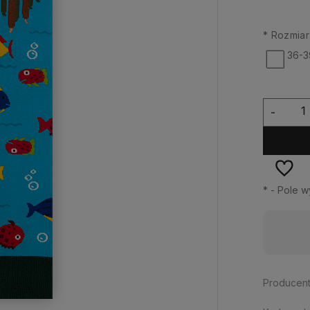
*
Rozmiar
36-3
-
*
- Pole 
Dostępność:
na wyczerpaniu
Producent