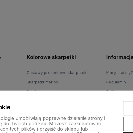
polityce
prywatności
e
Kolorowe skarpetki
Informacj
Zestawy prezentowe skarpetek
Kim jesteśmy?
Skarpetki merino
Regulamin
Długie skarpety
Polityka pryw
Skarpetki dziecięce
Dostawy
okie
nologie umożliwiają poprawne działanie strony i
ę do Twoich potrzeb. Możesz zaakceptować
ch tych plików i przejść do sklepu lub