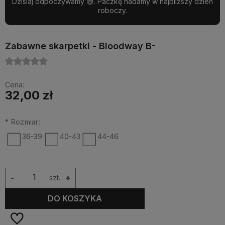
Dzisiaj odpoczywamy 😅. Paczkę nadamy w najbliższy dzień
roboczy.
Zabawne skarpetki - Bloodway B-
Cena:
32,00 zł
*
Rozmiar:
36-39
40-43
44-46
-
szt.
+
DO KOSZYKA