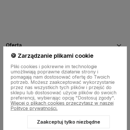
polityce prywatności
Oferta
🍪 Zarządzanie plikami cookie
Drewniane dekoracje
Pliki cookies i pokrewne im technologie
umożliwiają poprawne działanie strony i
pomagają nam dostosować ofertę do Twoich
potrzeb. Możesz zaakceptować wykorzystanie
Kolorowe skarpetki
przez nas wszystkich tych plików i przejść do
sklepu lub dostosować użycie plików do swoich
preferencji, wybierając opcję "Dostosuj zgody".
Więcej o plikach cookies przeczytasz w naszej
Informacje
Polityce prywatności.
Zaakceptuj tylko niezbędne
Pomoc