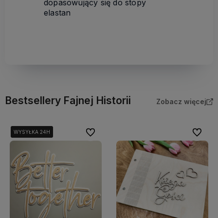
dopasowujący się do stopy
elastan
Bestsellery Fajnej Historii
Zobacz więcej
Do ulubionych
Do ulubi
WYSYŁKA 24H
WYSYŁKA 24H