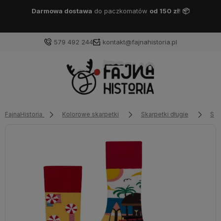
Darmowa dostawa
DPD Pickup
od 150 zł
!
📦
579 492 244
kontakt@fajnahistoria.pl
FajnaHistoria
Kolorowe skarpetki
Skarpetki długie
Ska