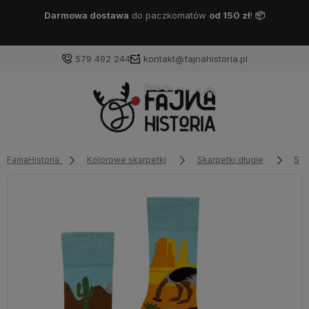
Darmowa dostawa
DPD Pickup
od 150 zł
!
📦
579 492 244
kontakt@fajnahistoria.pl
FajnaHistoria
Kolorowe skarpetki
Skarpetki długie
Ska