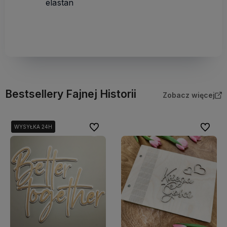
elastan
Bestsellery Fajnej Historii
Zobacz więcej
Do ulubionych
Do ulubi
WYSYŁKA 24H
WYSYŁKA 24H