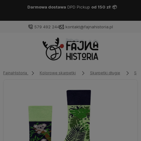
Darmowa dostawa
DPD Pickup
od 150 zł
!
📦
579 492 244
kontakt@fajnahistoria.pl
FajnaHistoria
Kolorowe skarpetki
Skarpetki długie
Ska