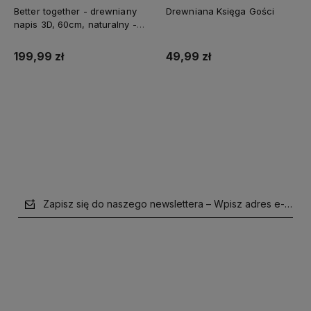
Better together - drewniany
Drewniana Księga Gości
napis 3D, 60cm, naturalny -
biały
199,99 zł
49,99 zł
Do koszyka
Do koszyka
Zapisz się do naszego newslettera – Wpisz adres e-mail