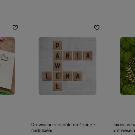
Do ulubionych
Do ulubionych
Drewniane scrabble na ścianę z
Imiona w h
nadrukiem
tort wesel