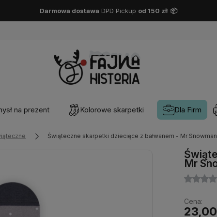
Darmowa dostawa
DPD Pickup
od 150 zł
!
📦
ysł na prezent
Kolorowe skarpetki
Dla Firm
iąteczne
Świąteczne skarpetki dziecięce z bałwanem - Mr Snowman
Świąte
Mr Sn
Cena:
23,00