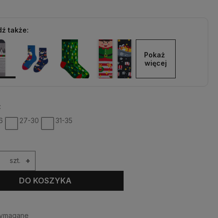
ź także:
Pokaż 
więcej
:
6
27-30
31-35
szt.
+
DO KOSZYKA
wymagane