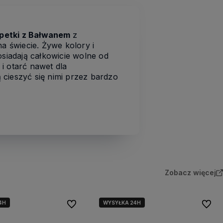
petki z Bałwanem
z
 świecie. Żywe kolory i
osiadają całkowicie wolne od
i otarć nawet dla
ą cieszyć się nimi przez bardzo
Zobacz więcej
4H
WYSYŁKA 24H
Do ulubionych
Do ulu