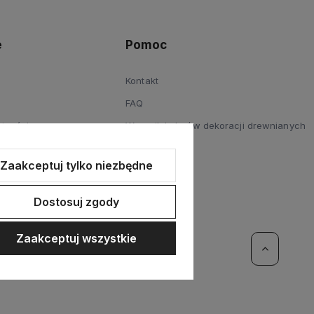
e
Pomoc
Kontakt
FAQ
atności
Wzornik kolorów dekoracji drewnianych
Reklamacje
Zaakceptuj tylko niezbędne
Blog
Dostosuj zgody
Zaakceptuj wszystkie
erce