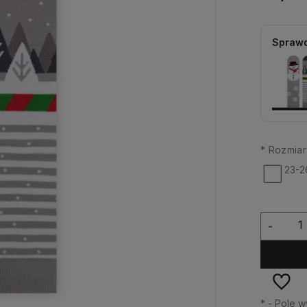
Sprawd
*
Rozmiar
23-2
-
*
- Pole 