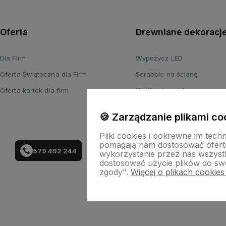
Oferta
Drewniane dekoracj
Dla Firm
Wypożycz LED
Oferta Świąteczna dla Firm
Scrabble na ścianę
Oferta kartek dla firm
Na ślub i wesele
Wyprzedaż
🍪 Zarządzanie plikami co
Pliki cookies i pokrewne im tech
pomagają nam dostosować ofert
579 492 244
wykorzystanie przez nas wszystki
dostosować użycie plików do swo
zgody".
Więcej o plikach cookies
Skle