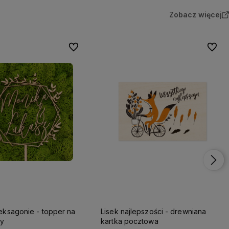
Zobacz więcej
Do ulubionych
Do ulu
eksagonie - topper na
Lisek najlepszości - drewniana
ny
kartka pocztowa