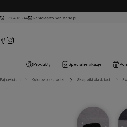
579 492 244
kontakt@fajnahistoria.pl
Produkty
Specjalne okazje
Pom
FajnaHistoria
Kolorowe skarpetki
Skarpetki dla dzieci
Św