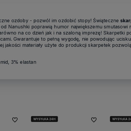
teczne ozdoby - pozwól im ozdobić stopy! Świąteczne
skar
s
od Nanushki poprawią humor największemu smutasowi na
arówno na co dzień jak i na szaloną imprezę! Skarpetki p
cami. Gwarantuje to pełną wygodę, nie powodując ucisku 
iej jakości materiały użyte do produkcji skarpetek pozwol
mid, 3% elastan
WYSYŁKA 24H
WYSYŁKA 2
Do ulubionych
Do ulubionych