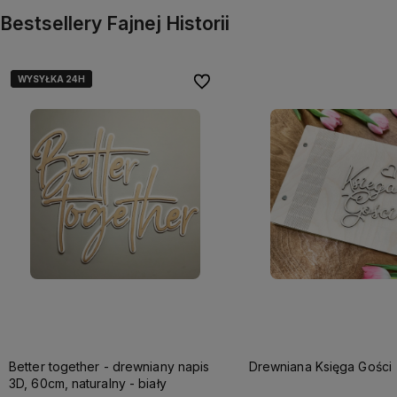
Bestsellery Fajnej Historii
WYSYŁKA 24H
WYSYŁKA 24H
Do ulubionych
Better together - drewniany napis
Drewniana Księga Gości
3D, 60cm, naturalny - biały