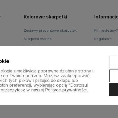
prywatności
e
Kolorowe skarpetki
Informacj
Zestawy prezentowe skarpetek
Kim jesteśmy?
Skarpetki merino
Regulamin
Długie skarpety
Polityka pryw
Skarpetki dziecięce
Dostawy
okie
nologie umożliwiają poprawne działanie strony i
ę do Twoich potrzeb. Możesz zaakceptować
ch tych plików i przejść do sklepu lub
ich preferencji, wybierając opcję "Dostosuj
 przeczytasz w naszej Polityce prywatności.
p internetowy Shoper.pl
Szablon Shoper Modern 3.0™
od GrowComm