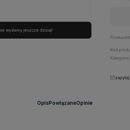
Dostępność:
średnia ilość
e wyślemy jeszcze dzisiaj!
Producent
Kod produ
Kategoria:
zapytaj
Opis
Powiązane
Opinie