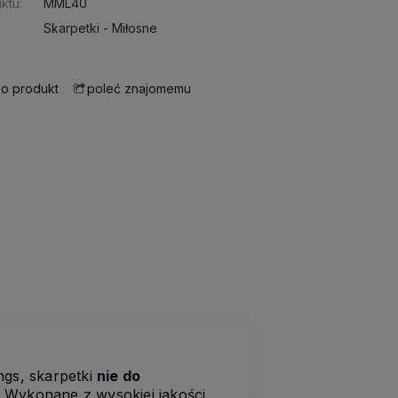
ktu:
MML40
Skarpetki - Miłosne
 o produkt
poleć znajomemu
gs, skarpetki
nie do
 Wykonane z wysokiej jakości