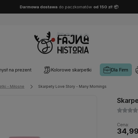
Darmowa dostawa
DPD Pickup
od 150 zł
!
📦
ysł na prezent
Kolorowe skarpetki
Dla Firm
etki - Miłosne
Skarpety Love Story - Many Mornings
Skarpe
Cena:
34,99