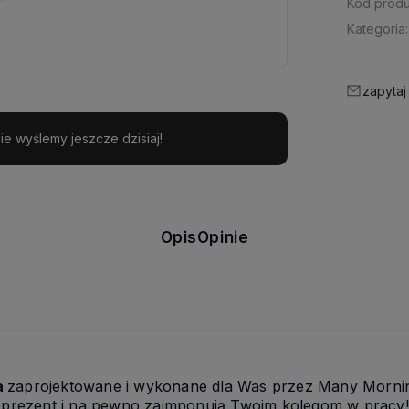
Kod produ
Kategoria:
zapytaj
e wyślemy jeszcze dzisiaj!
Opis
Opinie
a
zaprojektowane i wykonane dla Was przez Many Mornin
o prezent i na pewno zaimponują Twoim kolegom w pracy!