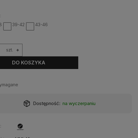
:
8
39-42
43-46
szt.
+
DO KOSZYKA
wymagane
Dostępność:
na wyczerpaniu
: