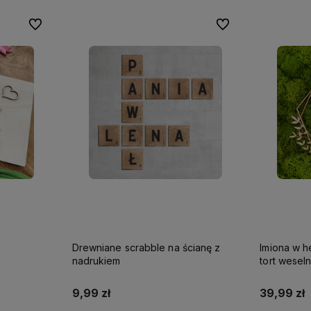
Do ulubionych
Do ulubionych
Drewniane scrabble na ścianę z
Imiona w h
nadrukiem
tort wesel
9,99 zł
39,99 zł