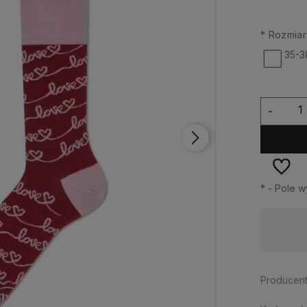
*
Rozmiar
35-3
-
*
- Pole 
Realizacja:
24 godziny
Producent