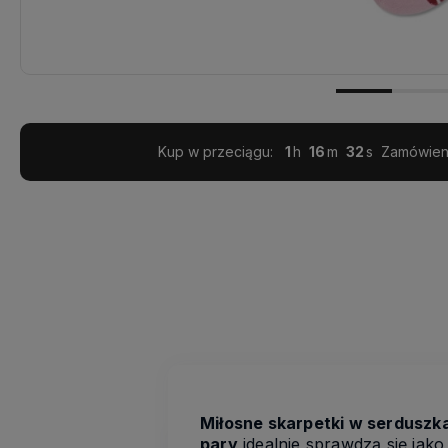
Kup w przeciągu:
1
16
32
Zamówieni
Miłosne skarpetki w serduszk
pary
idealnie sprawdzą się jak