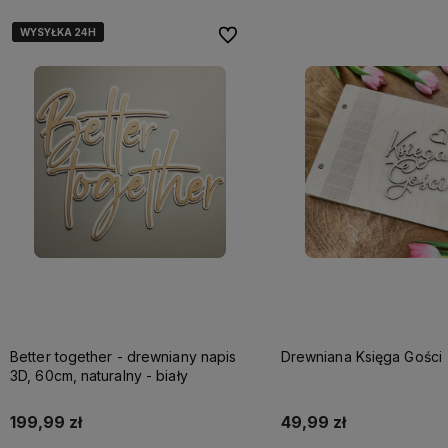
WYSYŁKA 24H
WYSYŁKA 24H
WYSYŁKA 24H
Do ulubionych
Better together - drewniany napis
Drewniana Księga Gości
3D, 60cm, naturalny - biały
199,99 zł
49,99 zł