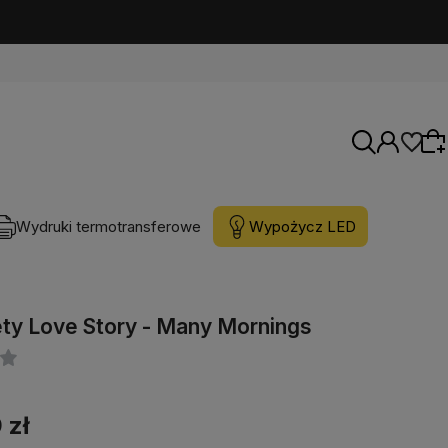
Wydruki termotransferowe
Wypożycz LED
Wybierz coś dla siebie z naszej aktualnej
oferty lub zaloguj się, aby przywrócić dodane
ty Love Story - Many Mornings
produkty do listy z poprzedniej sesji.
 zł