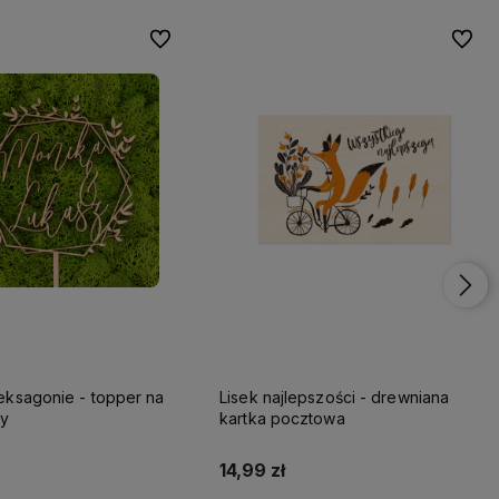
Do ulubionych
Do ulu
eksagonie - topper na
Lisek najlepszości - drewniana
ny
kartka pocztowa
14,99 zł