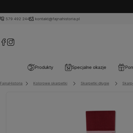
579 492 244
kontakt@fajnahistoria.pl
Produkty
Specjalne okazje
Pom
FajnaHistoria
Kolorowe skarpetki
Skarpetki długie
Skarp