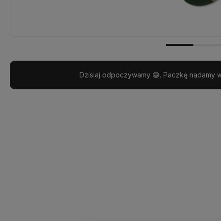
Realizacja:
24 godziny
Dzisiaj odpoczywamy 😅. Paczkę nadamy w 