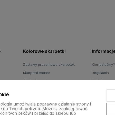
polityce
prywatności
e
Kolorowe skarpetki
Informacj
Zestawy prezentowe skarpetek
Kim jesteśmy?
Skarpetki merino
Regulamin
Długie skarpety
Polityka pryw
Skarpetki dziecięce
Dostawy
okie
nologie umożliwiają poprawne działanie strony i
ę do Twoich potrzeb. Możesz zaakceptować
ch tych plików i przejść do sklepu lub