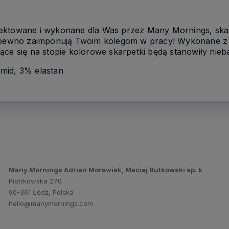
ektowane i wykonane dla Was przez Many Mornings, ska
a pewno zaimponują Twoim kolegom w pracy! Wykonane z w
ce się na stopie kolorowe skarpetki będą stanowiły nieban
mid, 3% elastan
Many Mornings Adrian Morawiak, Maciej Butkowski sp. k
Piotrkowska 270
90-361 Łódź, Polska
hello@manymornings.com