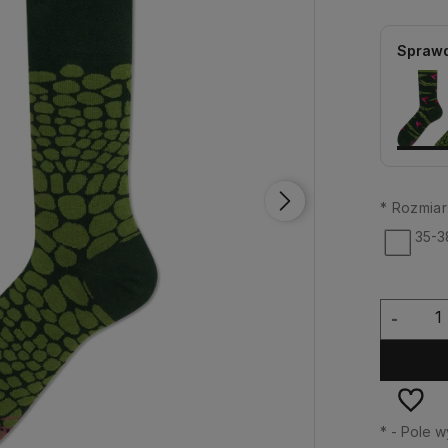
Sprawd
*
Rozmiar
35-3
-
*
- Pole 