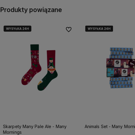
Produkty powiązane
WYSYŁKA 24H
WYSYŁKA 24H
WYSYŁKA 24H
WYSYŁKA 24H
Do ulubionych
Skarpety Many Pale Ale - Many
Animals Set - Many Morn
Mornings