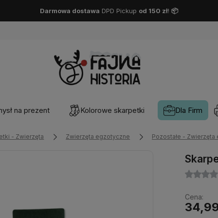
Darmowa dostawa
DPD Pickup
od 150 zł
!
📦
ysł na prezent
Kolorowe skarpetki
Dla Firm
etki - Zwierzęta
Zwierzęta egzotyczne
Pozostałe - Zwierzęta
Skarpe
Cena:
34,99