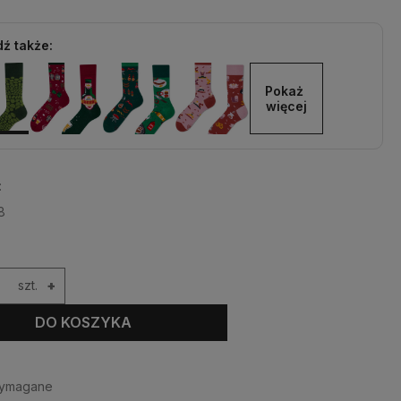
ź także:
Pokaż 
więcej
:
8
szt.
+
DO KOSZYKA
wymagane