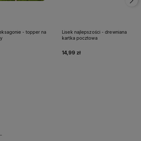
eksagonie - topper na
Lisek najlepszości - drewniana
ny
kartka pocztowa
14,99 zł
Do koszyka
Do koszyka