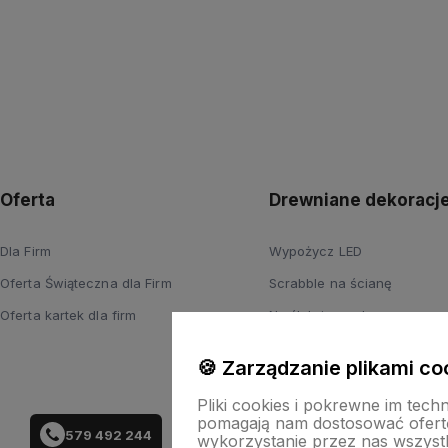
Oferta
Drewniane dekoracj
Dla Firm
Wypożycz LED
Oferta Świąteczna dla Firm
Scrabble na ścianę
Oferta kartek dla firm
Na ślub i wesele
Wyprzedaż
🍪 Zarządzanie plikami co
Pliki cookies i pokrewne im tech
pomagają nam dostosować ofert
579 492 244
wykorzystanie przez nas wszystki