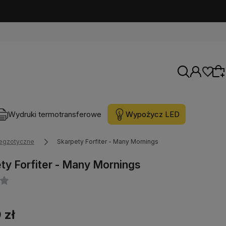
Wydruki termotransferowe
Wypożycz LED
 egzotyczne
Skarpety Forfiter - Many Mornings
Wybierz coś dla siebie z naszej aktualnej
oferty lub zaloguj się, aby przywrócić dodane
ty Forfiter - Many Mornings
produkty do listy z poprzedniej sesji.
 zł