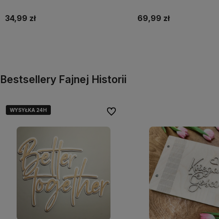
34,99 zł
69,99 zł
Do koszyka
Bestsellery Fajnej Historii
WYSYŁKA 24H
WYSYŁKA 24H
Do ulubionych