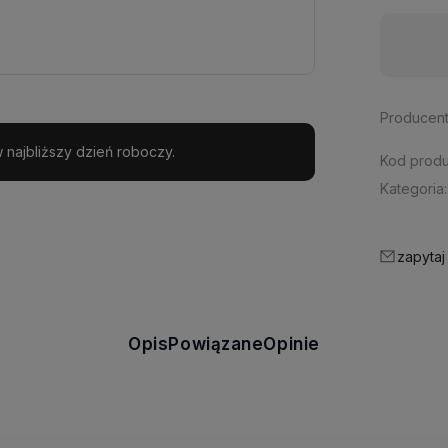
Dostępność:
na wyczerpaniu
Producent
najbliższy dzień roboczy.
Kod produ
Kategoria:
zapytaj
Opis
Powiązane
Opinie