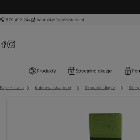
579 492 244
kontakt@fajnahistoria.pl
Produkty
Specjalne okazje
Pom
FajnaHistoria
Kolorowe skarpetki
Skarpetki długie
Skarp