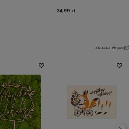
34,99 zł
Do koszyka
Do koszyka
Zobacz więcej
Do ulubionych
Do ulu