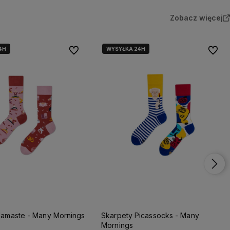
Zobacz więcej
4H
WYSYŁKA 24H
Do ulubionych
Do ulu
Namaste - Many Mornings
Skarpety Picassocks - Many
Mornings