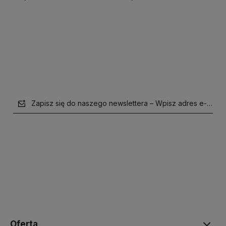
Do koszyka
Do koszyka
Zapisz się do naszego newslettera – Wpisz adres e-mail
polityce prywatności
Oferta