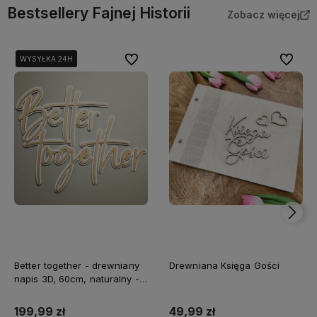
Bestsellery Fajnej Historii
Zobacz więcej
Do ulubionych
Do ulubi
WYSYŁKA 24H
WYSYŁKA 24H
WYSYŁKA 24H
Better together - drewniany
Drewniana Księga Gości
napis 3D, 60cm, naturalny -
biały
199,99 zł
49,99 zł