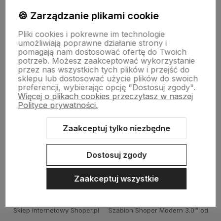
🍪 Zarządzanie plikami cookie
Drewniane dekoracje
Pliki cookies i pokrewne im technologie
umożliwiają poprawne działanie strony i
pomagają nam dostosować ofertę do Twoich
potrzeb. Możesz zaakceptować wykorzystanie
Kolorowe skarpetki
przez nas wszystkich tych plików i przejść do
sklepu lub dostosować użycie plików do swoich
preferencji, wybierając opcję "Dostosuj zgody".
Więcej o plikach cookies przeczytasz w naszej
Informacje
Polityce prywatności.
Zaakceptuj tylko niezbędne
Pomoc
Dostosuj zgody
Zaakceptuj wszystkie
Sklep internetowy Shoper.pl
Szablon Shoper Modern 3.0™
od
GrowCommerce