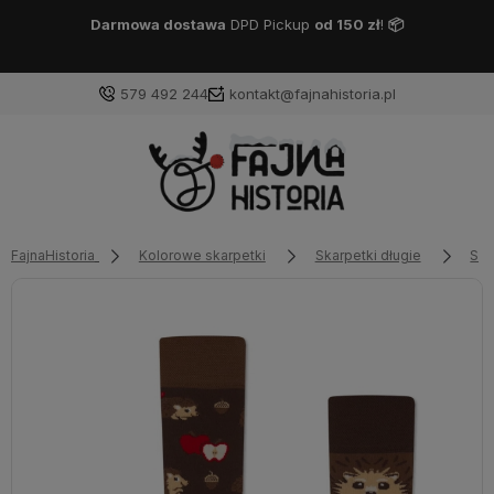
Darmowa dostawa
DPD Pickup
od 150 zł
!
📦
579 492 244
kontakt@fajnahistoria.pl
FajnaHistoria
Kolorowe skarpetki
Skarpetki długie
Ska