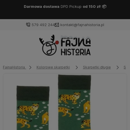
Darmowa dostawa
DPD Pickup
od 150 zł
!
📦
579 492 244
kontakt@fajnahistoria.pl
FajnaHistoria
Kolorowe skarpetki
Skarpetki długie
Ska