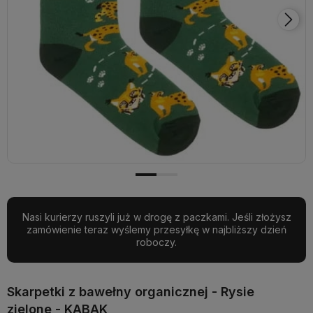
Nasi kurierzy ruszyli już w drogę z paczkami. Jeśli złożysz
zamówienie teraz wyślemy przesyłkę w najbliższy dzień
roboczy.
Skarpetki z bawełny organicznej - Rysie
zielone - KABAK