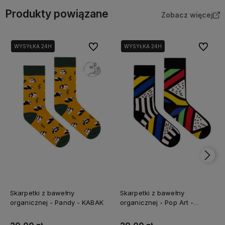
Produkty powiązane
Zobacz więcej
Do ulubionych
Do ulubi
WYSYŁKA 24H
WYSYŁKA 24H
Skarpetki z bawełny
Skarpetki z bawełny
organicznej - Pandy - KABAK
organicznej - Pop Art -
KABAK