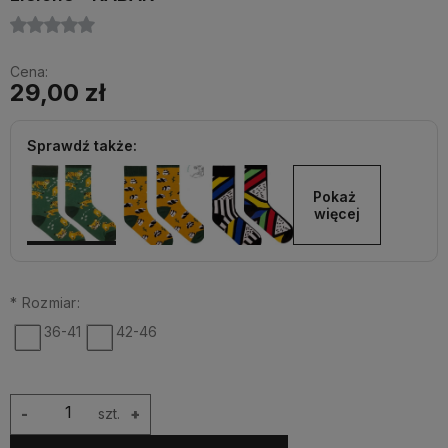
Cena:
29,00 zł
Sprawdź także:
Pokaż 
więcej
*
Rozmiar:
36-41
42-46
-
szt.
+