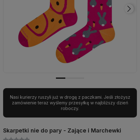
Nasi kurierzy ruszyli już w drogę z paczkami. Jeśli złożysz
zamówienie teraz wyślemy przesyłkę w najbliższy dzień
roboczy.
Skarpetki nie do pary - Zające i Marchewki