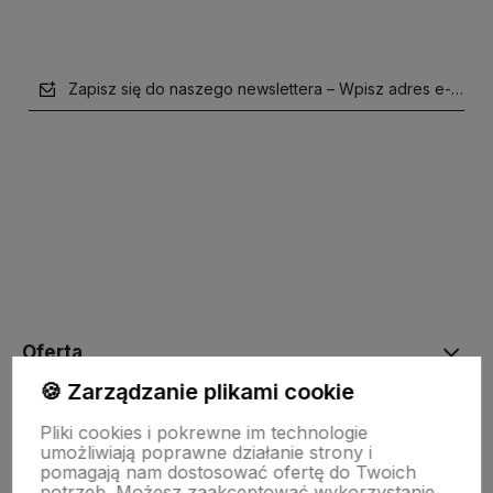
Zapisz się do naszego newslettera – Wpisz adres e-mail
polityce prywatności
Oferta
🍪 Zarządzanie plikami cookie
Drewniane dekoracje
Pliki cookies i pokrewne im technologie
umożliwiają poprawne działanie strony i
pomagają nam dostosować ofertę do Twoich
potrzeb. Możesz zaakceptować wykorzystanie