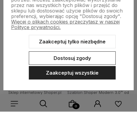
Kolorowe skarpetki
przez nas wszystkich tych plików i przejść do
sklepu lub dostosować użycie plików do swoich
preferencji, wybierając opcję "Dostosuj zgody".
Więcej o plikach cookies przeczytasz w naszej
Informacje
Polityce prywatności.
Zaakceptuj tylko niezbędne
Pomoc
Dostosuj zgody
Zaakceptuj wszystkie
Sklep internetowy Shoper.pl
Szablon Shoper Modern 3.0™
od
GrowCommerce
Wybierz coś dla siebie z naszej aktualnej oferty lub zaloguj