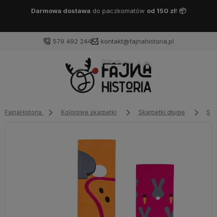
Darmowa dostawa
DPD Pickup
od 150 zł
!
📦
579 492 244
kontakt@fajnahistoria.pl
FajnaHistoria
Kolorowe skarpetki
Skarpetki długie
Ska