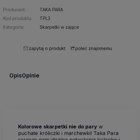
Producent:
TAKA PARA
Kod produktu:
TPL3
Kategoria:
Skarpetki w zające
zapytaj o produkt
poleć znajomemu
Opis
Opinie
Kolorowe skarpetki nie do pary
w
puchate króliczki i marchewki! Taka Para
serwuje nam idealne połączenia kolorów i