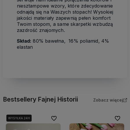
niesztampowe wzory, które zdecydowanie
odnajdą się na Waszych stopach! Wysokiej
jakości materiały zapewnią pełen komfort
Twoim stopom, a same skarpetki wzbudzą
zazdrość znajomych.
Skład:
80% bawełna, 16% poliamid, 4%
elastan
Bestsellery Fajnej Historii
Zobacz więcej
Do ulubionych
Do ulubi
WYSYŁKA 24H