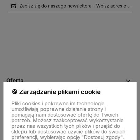
Zapisz się do naszego newslettera – Wpisz adres e-mail
polityce prywatności
Oferta
🍪 Zarządzanie plikami cookie
Drewniane dekoracje
Pliki cookies i pokrewne im technologie
umożliwiają poprawne działanie strony i
pomagają nam dostosować ofertę do Twoich
potrzeb. Możesz zaakceptować wykorzystanie
Kolorowe skarpetki
przez nas wszystkich tych plików i przejść do
sklepu lub dostosować użycie plików do swoich
preferencji, wybierając opcję "Dostosuj zgody".