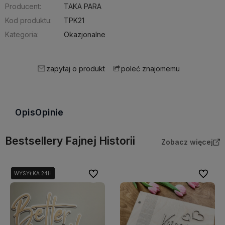
Producent:
TAKA PARA
Kod produktu:
TPK21
Kategoria:
Okazjonalne
zapytaj o produkt
poleć znajomemu
Opis
Opinie
Bestsellery Fajnej Historii
Zobacz więcej
Do ulubionych
Do ulubi
WYSYŁKA 24H
WYSYŁKA 24H
WYSYŁKA 24H