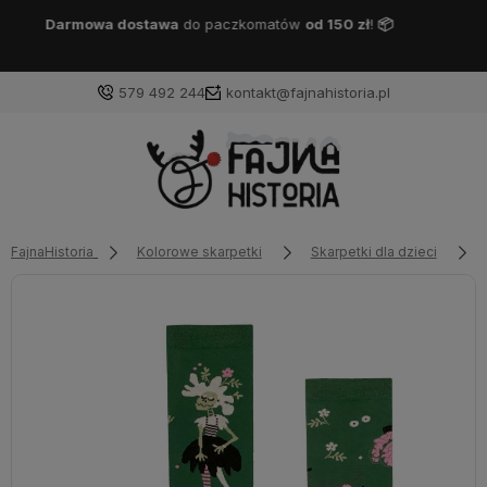
Darmowa dostawa
DPD Pickup
od 150 zł
!
📦
579 492 244
kontakt@fajnahistoria.pl
FajnaHistoria
Kolorowe skarpetki
Skarpetki dla dzieci