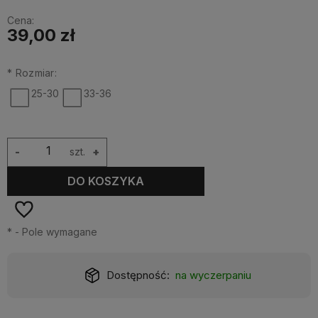
Cena:
39,00 zł
*
Rozmiar:
25-30
33-36
-
szt.
+
DO KOSZYKA
*
- Pole wymagane
aniu
Realizacja:
24 godziny