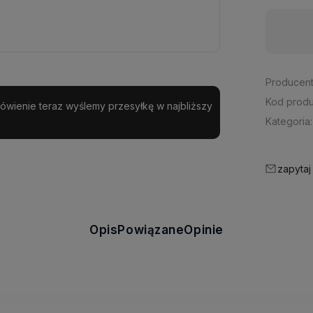
Dostępność:
średnia ilość
Producent
Kod produ
amówienie teraz wyślemy przesyłkę w najbliższy
Kategoria:
zapytaj
Opis
Powiązane
Opinie