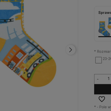
Sprawd
*
Rozmiar
23-2
-
*
- Pole 