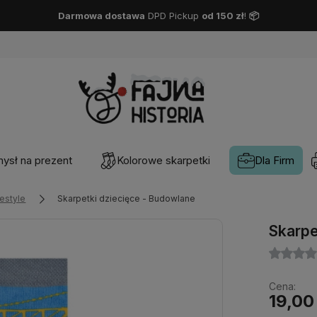
Darmowa dostawa
DPD Pickup
od 150 zł
!
📦
ysł na prezent
Kolorowe skarpetki
Dla Firm
festyle
Skarpetki dziecięce - Budowlane
Skarpe
Cena:
19,00