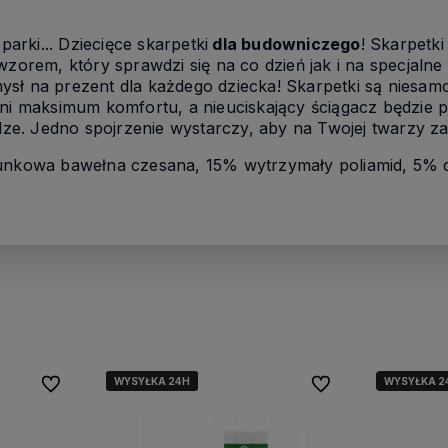
arki... Dziecięce skarpetki
dla budowniczego
! Skarpetk
orem, który sprawdzi się na co dzień jak i na specjalne
mysł na prezent dla każdego dziecka! Skarpetki są niesam
i maksimum komfortu, a nieuciskający ściągacz będzie 
ze. Jedno spojrzenie wystarczy, aby na Twojej twarzy za
kowa bawełna czesana, 15% wytrzymały poliamid, 5% d
WYSYŁKA 24H
WYSYŁKA 24H
WYSYŁKA 24H
WYSYŁKA 2
Do ulubionych
Do ulubionych