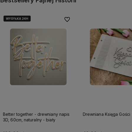
Bestsellery Fajnej Historii
WYSYŁKA 24H
WYSYŁKA 24H
Do ulubionych
Better together - drewniany napis
Drewniana Księga Gości
3D, 60cm, naturalny - biały