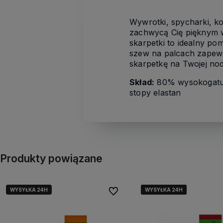
Wywrotki, spycharki, kop
zachwycą Cię pięknym wz
skarpetki to idealny po
szew na palcach zapewn
skarpetkę na Twojej nod
Skład:
80% wysokogatun
stopy elastan
Produkty powiązane
WYSYŁKA 24H
WYSYŁKA 24H
WYSYŁKA 24H
WYSYŁKA 24H
Do ulubionych