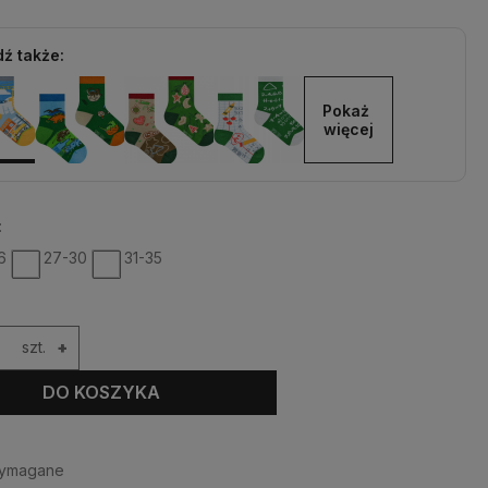
ź także:
Pokaż 
więcej
:
6
27-30
31-35
szt.
+
DO KOSZYKA
wymagane