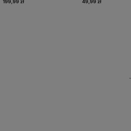
199,99 zł
49,99 zł
Do koszyka
Do koszyka