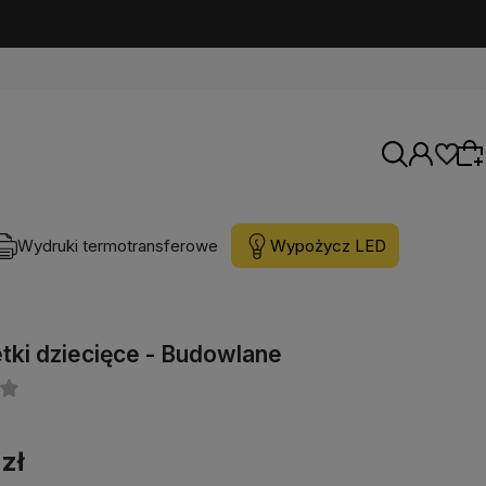
Wydruki termotransferowe
Wypożycz LED
Wybierz coś dla siebie z naszej aktualnej
oferty lub zaloguj się, aby przywrócić dodane
tki dziecięce - Budowlane
produkty do listy z poprzedniej sesji.
 zł