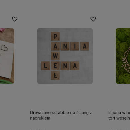
Do ulubionych
Do ulubionych
Drewniane scrabble na ścianę z
Imiona w h
nadrukiem
tort wesel