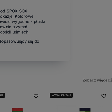
i od SPOX SOX
 okazje. Kolorowe
owicie wygodne - płaski
pewnie trzymał
gościł uśmiech!
opasowujący się do
Zobacz więcej
4H
WYSYŁKA 24H
Do ulubionych
Do ulu