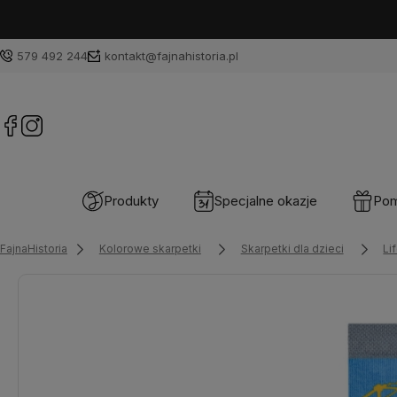
579 492 244
kontakt@fajnahistoria.pl
Produkty
Specjalne okazje
Pom
FajnaHistoria
Kolorowe skarpetki
Skarpetki dla dzieci
Li