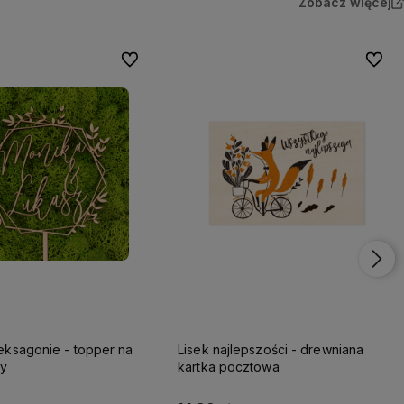
Zobacz więcej
Do ulubionych
Do ulu
eksagonie - topper na
Lisek najlepszości - drewniana
ny
kartka pocztowa