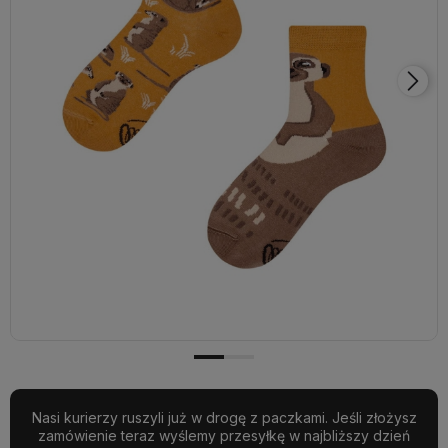
Nasi kurierzy ruszyli już w drogę z paczkami. Jeśli złożysz
zamówienie teraz wyślemy przesyłkę w najbliższy dzień