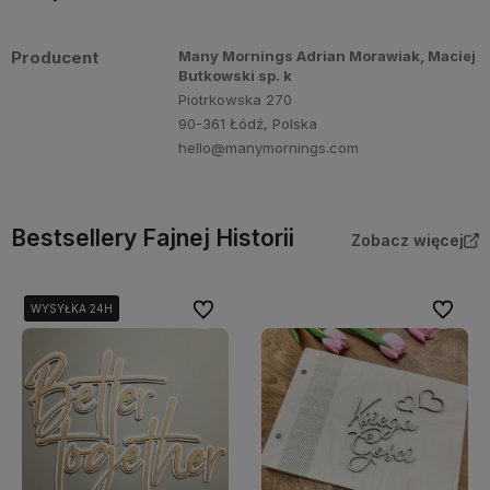
Producent
Many Mornings Adrian Morawiak, Maciej
Butkowski sp. k
Piotrkowska 270
90-361 Łódź, Polska
hello@manymornings.com
Bestsellery Fajnej Historii
Zobacz więcej
Do ulubionych
Do ulubi
WYSYŁKA 24H
WYSYŁKA 24H
WYSYŁKA 24H