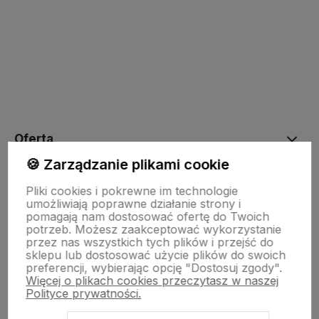
polityce prywatności
Oferta
🍪 Zarządzanie plikami cookie
Drewniane dekoracje
Pliki cookies i pokrewne im technologie
umożliwiają poprawne działanie strony i
pomagają nam dostosować ofertę do Twoich
potrzeb. Możesz zaakceptować wykorzystanie
Kolorowe skarpetki
przez nas wszystkich tych plików i przejść do
sklepu lub dostosować użycie plików do swoich
preferencji, wybierając opcję "Dostosuj zgody".
Więcej o plikach cookies przeczytasz w naszej
Informacje
Polityce prywatności.