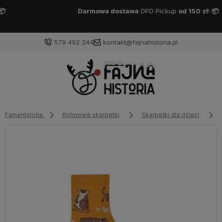
Darmowa dostawa
DPD Pickup
od 150 zł
!
📦
579 492 244
kontakt@fajnahistoria.pl
FajnaHistoria
Kolorowe skarpetki
Skarpetki dla dzieci