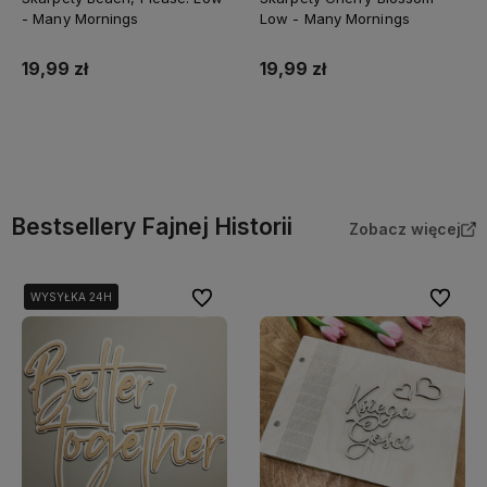
- Many Mornings
Low - Many Mornings
19,99 zł
19,99 zł
Do koszyka
Do koszyka
Bestsellery Fajnej Historii
Zobacz więcej
Do ulubionych
Do ulubi
WYSYŁKA 24H
WYSYŁKA 24H