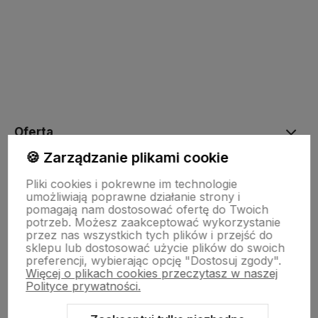
polityce prywatności
Oferta
🍪 Zarządzanie plikami cookie
Drewniane dekoracje
Pliki cookies i pokrewne im technologie
umożliwiają poprawne działanie strony i
pomagają nam dostosować ofertę do Twoich
potrzeb. Możesz zaakceptować wykorzystanie
Kolorowe skarpetki
przez nas wszystkich tych plików i przejść do
sklepu lub dostosować użycie plików do swoich
preferencji, wybierając opcję "Dostosuj zgody".
Więcej o plikach cookies przeczytasz w naszej
Informacje
Polityce prywatności.