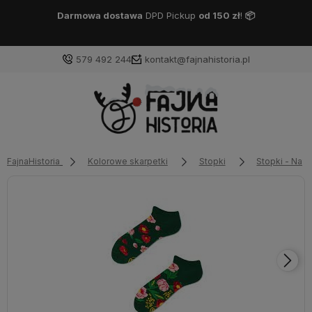
Darmowa dostawa
DPD Pickup
od 150 zł
!
📦
579 492 244
kontakt@fajnahistoria.pl
FajnaHistoria
Kolorowe skarpetki
Stopki
Stopki - Natu