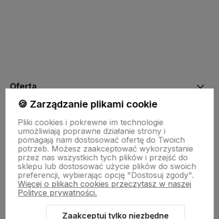
polityce prywatności
Oferta
🍪 Zarządzanie plikami cookie
Drewniane dekoracje
Pliki cookies i pokrewne im technologie
umożliwiają poprawne działanie strony i
pomagają nam dostosować ofertę do Twoich
potrzeb. Możesz zaakceptować wykorzystanie
Kolorowe skarpetki
przez nas wszystkich tych plików i przejść do
sklepu lub dostosować użycie plików do swoich
preferencji, wybierając opcję "Dostosuj zgody".
Więcej o plikach cookies przeczytasz w naszej
Informacje
Polityce prywatności.
Zaakceptuj tylko niezbędne
Pomoc