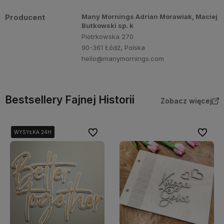
Producent
Many Mornings Adrian Morawiak, Maciej
Butkowski sp. k
Piotrkowska 270
90-361 Łódź, Polska
hello@manymornings.com
Bestsellery Fajnej Historii
Zobacz więcej
Do ulubionych
Do ulubi
WYSYŁKA 24H
WYSYŁKA 24H
WYSYŁKA 24H