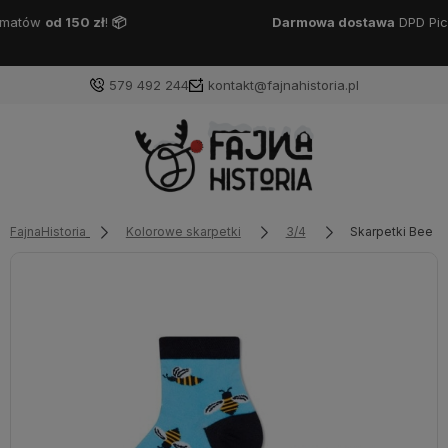
Darmowa dostawa
DPD Pickup
od 150 zł
!
📦
579 492 244
kontakt@fajnahistoria.pl
FajnaHistoria
Kolorowe skarpetki
3/4
Skarpetki Bee B