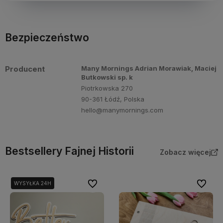
Bezpieczeństwo
Producent
Many Mornings Adrian Morawiak, Maciej
Butkowski sp. k
Piotrkowska 270
90-361 Łódź, Polska
hello@manymornings.com
Bestsellery Fajnej Historii
Zobacz więcej
Do ulubionych
Do ulubi
WYSYŁKA 24H