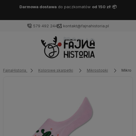
Darmowa dostawa
DPD Pickup
od 150 zł
!
📦
579 492 244
kontakt@fajnahistoria.pl
FajnaHistoria
Kolorowe skarpetki
Mikrostopki
Mikrost