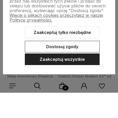
przez nas wszystkich tych plików i przejść do
sklepu lub dostosować użycie plików do swoich
preferencji, wybierając opcję "Dostosuj zgody".
Więcej o plikach cookies przeczytasz w naszej
Informacje
Polityce prywatności.
Zaakceptuj tylko niezbędne
Pomoc
Dostosuj zgody
Zaakceptuj wszystkie
Sklep internetowy Shoper.pl
Szablon Shoper Modern 3.0™
od
GrowCommerce
Wybierz coś dla siebie z naszej aktualnej oferty lub zaloguj
się, aby przywrócić dodane produkty do listy z poprzedniej