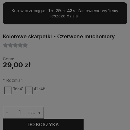
Kup w przeciągu:
1
29
43
Zamówienie wyślemy
jeszcze dzisiaj!
Kolorowe skarpetki - Czerwone muchomory
Cena:
29,00 zł
*
Rozmiar:
36-41
42-46
-
szt.
+
DO KOSZYKA