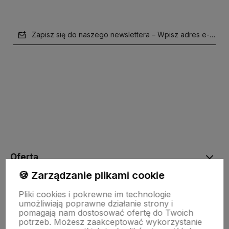
Zapisz się do naszego newslettera – Wpisz adres e-mail
polityce prywatności
Oferta
🍪 Zarządzanie plikami cookie
Drewniane dekoracje
Pliki cookies i pokrewne im technologie
umożliwiają poprawne działanie strony i
pomagają nam dostosować ofertę do Twoich
potrzeb. Możesz zaakceptować wykorzystanie
Kolorowe skarpetki