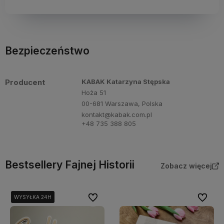
Bezpieczeństwo
Producent
KABAK Katarzyna Stępska
Hoża 51
00-681 Warszawa, Polska
kontakt@kabak.com.pl
+48 735 388 805
Bestsellery Fajnej Historii
Zobacz więcej
Do ulubionych
Do ulubi
WYSYŁKA 24H
WYSYŁKA 24H
WYSYŁKA 24H