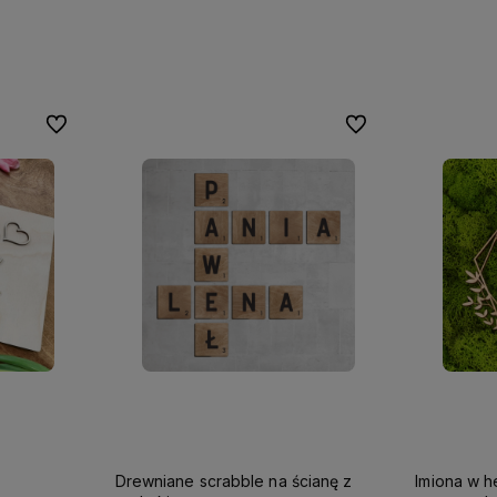
Do ulubionych
Do ulubionych
Drewniane scrabble na ścianę z
Imiona w h