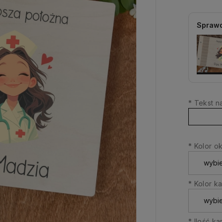
Sprawd
*
Tekst na
*
Kolor ok
*
Kolor kar
*
Ilość kar