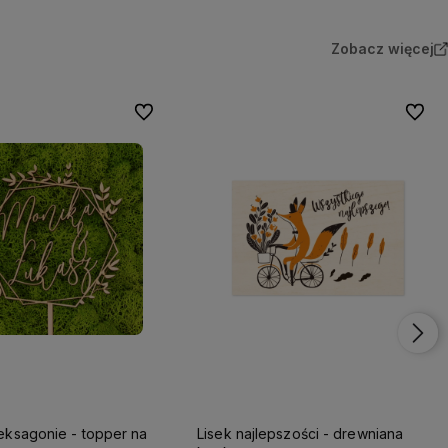
Zobacz więcej
Do ulubionych
Do ulu
eksagonie - topper na
Lisek najlepszości - drewniana