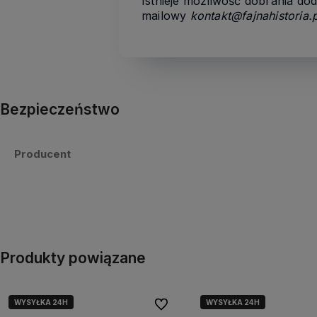
Istnieje możliwość dobrania do
mailowy
kontakt@fajnahistoria.p
Bezpieczeństwo
Producent
Produkty powiązane
WYSYŁKA 24H
WYSYŁKA 24H
Do ulubionych