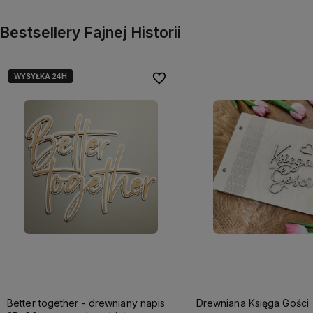
Bestsellery Fajnej Historii
WYSYŁKA 24H
WYSYŁKA 24H
WYSYŁKA 24H
Do ulubionych
Better together - drewniany napis
Drewniana Księga Gości