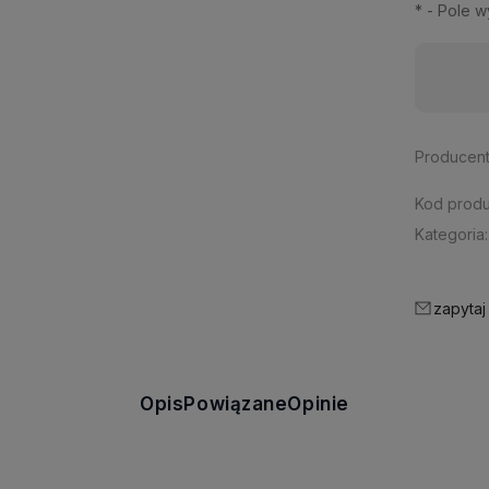
*
- Pole 
Dostępność:
duża ilość
Producent
Kod produ
Kategoria:
zapytaj
Opis
Powiązane
Opinie