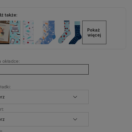
ź także:
Pokaż 
więcej
 okładce:
ładki:
t:
t: