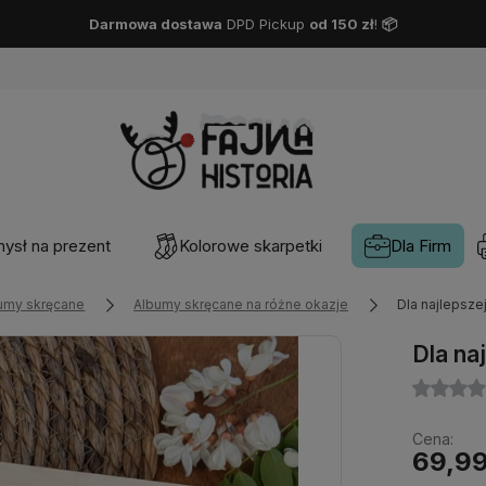
Darmowa dostawa
DPD Pickup
od 150 zł
!
📦
ysł na prezent
Kolorowe skarpetki
Dla Firm
umy skręcane
Albumy skręcane na różne okazje
Dla najlepsze
Dla na
Cena:
69,99