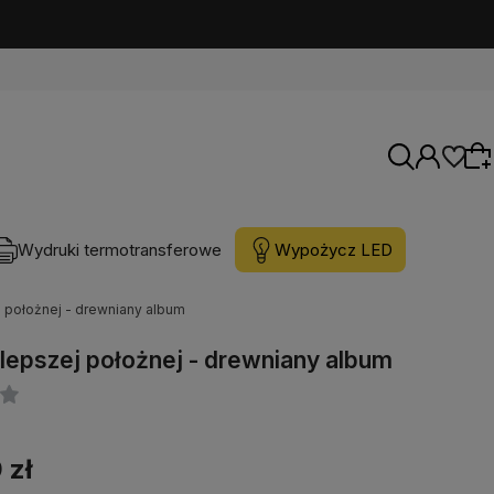
Wydruki termotransferowe
Wypożycz LED
j położnej - drewniany album
Wybierz coś dla siebie z naszej aktualnej
oferty lub zaloguj się, aby przywrócić dodane
jlepszej położnej - drewniany album
produkty do listy z poprzedniej sesji.
 zł