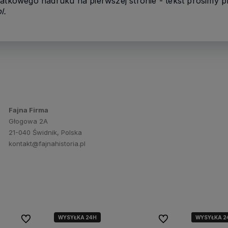
datkowego nadruku na pierwszej stronie - tekst prosimy p
l
.
Fajna Firma
Głogowa 2A
21-040 Świdnik, Polska
kontakt@fajnahistoria.pl
WYSYŁKA 24H
WYSYŁKA 2
WYSYŁKA 2
WYSYŁKA 2
Do ulubionych
Do ulubionych