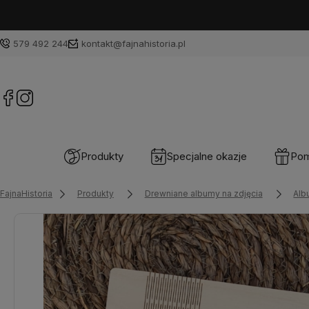
579 492 244
kontakt@fajnahistoria.pl
Produkty
Specjalne okazje
Pom
FajnaHistoria
Produkty
Drewniane albumy na zdjęcia
Alb